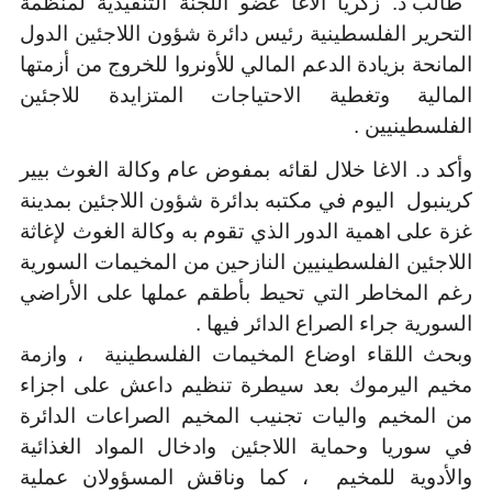
طالب د. زكريا الاغا عضو اللجنة التنفيذية لمنظمة
التحرير الفلسطينية رئيس دائرة شؤون اللاجئين الدول
المانحة بزيادة الدعم المالي للأونروا للخروج من أزمتها
المالية وتغطية الاحتياجات المتزايدة للاجئين
الفلسطينيين .
وأكد د. الاغا خلال لقائه بمفوض عام وكالة الغوث بيير
كرينبول اليوم في مكتبه بدائرة شؤون اللاجئين بمدينة
غزة على اهمية الدور الذي تقوم به وكالة الغوث لإغاثة
اللاجئين الفلسطينيين النازحين من المخيمات السورية
رغم المخاطر التي تحيط بأطقم عملها على الأراضي
السورية جراء الصراع الدائر فيها .
وبحث اللقاء اوضاع المخيمات الفلسطينية ، وازمة
مخيم اليرموك بعد سيطرة تنظيم داعش على اجزاء
من المخيم واليات تجنيب المخيم الصراعات الدائرة
في سوريا وحماية اللاجئين وادخال المواد الغذائية
والأدوية للمخيم ، كما وناقش المسؤولان عملية