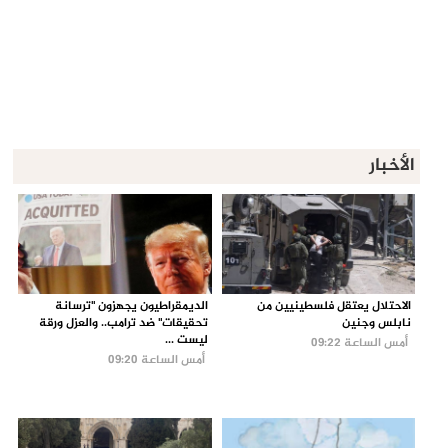
الأخبار
الاحتلال يعتقل فلسطينيين من
الديمقراطيون يجهزون "ترسانة
نابلس وجنين
تحقيقات" ضد ترامب.. والعزل ورقة
ليست ...
أمس الساعة 09:22
أمس الساعة 09:20