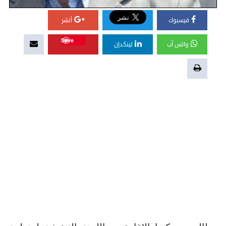
فيسبوك
أنشر
Save
واتس آب
لينكدإن