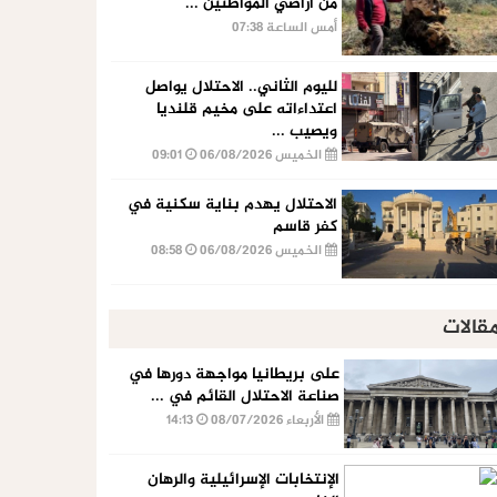
من أراضي المواطنين ...
أمس الساعة 07:38
لليوم الثاني.. الاحتلال يواصل
اعتداءاته على مخيم قلنديا
ويصيب ...
الخميس 06/08/2026
09:01
الاحتلال يهدم بناية سكنية في
كفر قاسم
الخميس 06/08/2026
08:58
قالات
على بريطانيا مواجهة دورها في
صناعة الاحتلال القائم في ...
الأربعاء 08/07/2026
14:13
الإنتخابات الإسرائيلية والرهان