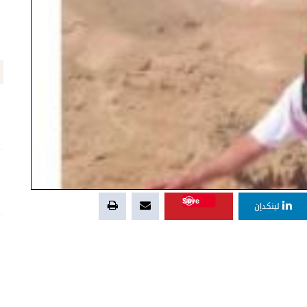
Save
لينكدإن