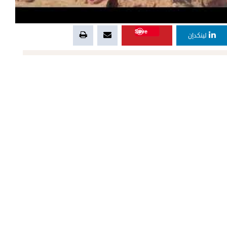
Save
لينكدإن