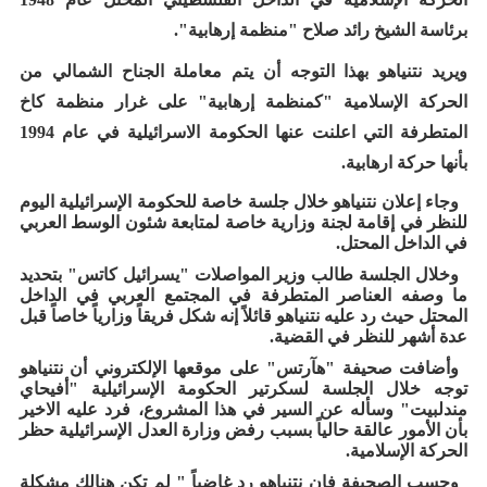
برئاسة الشيخ رائد صلاح "منظمة إرهابية".
ويريد نتنياهو بهذا التوجه أن يتم معاملة الجناح الشمالي من
الحركة الإسلامية "كمنظمة إرهابية" على غرار منظمة كاخ
المتطرفة التي اعلنت عنها الحكومة الاسرائيلية في عام 1994
بأنها حركة ارهابية.
وجاء إعلان نتنياهو خلال جلسة خاصة للحكومة الإسرائيلية اليوم
للنظر في إقامة لجنة وزارية خاصة لمتابعة شئون الوسط العربي
في الداخل المحتل.
وخلال الجلسة طالب وزير المواصلات "يسرائيل كاتس" بتحديد
ما وصفه العناصر المتطرفة في المجتمع العربي في الداخل
المحتل حيث رد عليه نتنياهو قائلاً إنه شكل فريقاً وزارياً خاصاً قبل
عدة أشهر للنظر في القضية.
وأضافت صحيفة "هآرتس" على موقعها الإلكتروني أن نتنياهو
توجه خلال الجلسة لسكرتير الحكومة الإسرائيلية "أفيحاي
مندلبيت" وسأله عن السير في هذا المشروع، فرد عليه الاخير
بأن الأمور عالقة حالياً بسبب رفض وزارة العدل الإسرائيلية حظر
الحركة الإسلامية.
وحسب الصحيفة فإن نتنياهو رد غاضباً " لم تكن هنالك مشكلة