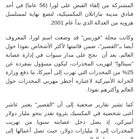
المشتركة من إلقاء القبض على لورا (56 عاما) في أحد
فنادق مدينة مازاتلان المكسيكية، لتضع نهاية لمسلسل
هروبه من العدالة الذي بدأ عام 2001.
وكانت مجلة "فوربس" قد وضعت اسم لورا، المعروف
أيضا بـ"القصير"، ضمن قائمتها لأكثر الأشخاص نفوذا حول
العالم، بعد أن نجح على مدار سنوات في إدارة عصابة
"سينالوا" لتهريب المخدرات، ليكون مسؤول بمفرده عن
25% من المخدرات التي تهرب إلى أميركا، ما دفع وزارة
الخزانة الأميركية لاعتباره أخطر مهربي المخدرات حول
العالم وأكثرهم نفوذا.
كما تشير تقارير صحفية إلى أن "القصير" يعتبر عاشر
أغنى شخصية في المكسيك بثروة تقدر بنحو مليار دولار
أميركي، إذ يصل دخل عصابته سنويا من تهريب
المخدرات إلى 3 مليارات دولار، حيث تصل أعمالها إلى