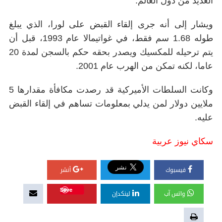
العديد من دول العالم.
ويشار إلى أنه جرى إلقاء القبض على لورا، الذي يبلغ
طوله 1.68 سم فقط، في غواتيمالا عام 1993، قبل أن
يتم ترحيله للمكسيك ويصدر بحقه حكم بالسجن لمدة 20
عاما، لكنه تمكن من الهرب عام 2001.
وكانت السلطات الأميركية قد رصدت مكافأة مقدارها 5
ملايين دولار لمن يدلي بمعلومات تساهم في إلقاء القبض
عليه.
سكاي نيوز عربية
فيسبوك
أنشر
Save
واتس آب
لينكدإن