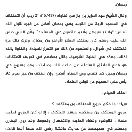
رمضان.
وقال الشيخ عبد العزيز بن باز في فتاواه (15/437): “لا ريب أن الاعتكاف
في المسجد قربة من القرب، وفي رمضان أفضل من غيره لقول الله
تعالى: “ولا تباشروهن وأنتم عاكفون في المساجد”، ولأن النبي صلى
الله عليه وسلم كان يعتكف العشر الأواخر من رمضان، وترك ذلك مرةً
فاعتكف في شوال، والمقصود من ذلك هو التفرغ للعبادة، والخلوة بالله
لذلك، وهذه هي الخلوة الشرعية، وقال بعضهم في تعريف الاعتكاف:
هو قطع العلائق الشاغلة عن طاعة الله وعبادته، وهو مشروع في
رمضان وغيره كما تقدم، ومع الصيام أفضل، وإن اعتكف من غير صوم فلا
بأس على الصحيح من قولي العلماء.
احكام الصيام .
س11 : ما حكم خروج المعتكف من معتكفه ؟
خروج المعتكف من معتكفه يفسد الاعتكاف ، إلا لو كان الخروج لحاجة
ملحة ، كالوضوء وقضاء الحاجة والاغتسال ونحوها، وقد روى البخاري
ومسلم في صحيحهما من حديث عائشة رضي الله عنها أنها قالت: