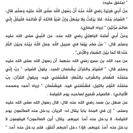
” (متفق عليه).
عَنْ أَبِي هُرَيْرَةَ رَضِيَ اللَّهُ عَنْهُ أَنَّ رَسُولَ اللَّهِ صَلَّى اللَّهُ عَلَيْهِ وَسَلَّمَ قَالَ:
” الصِّيَامُ جُنَّة، فَلَا يَرْفُثْ وَلَا يَجْهَلْ وَإِنْ امْرُؤٌ قَاتَلَهُ أَوْ شَاتَمَهُ فَلْيَقُلْ إِنِّي
صَائِمٌ مَرَّتَيْنِ ” (رواه البخاري).
وعَنْ أَبِي أُمَامَةَ البَاهِلِيِّ رضي الله عنه، عَنِ النَّبِيِّ صلى الله عليه
وسلم قَالَ: ” مَنْ صَامَ يَوْمًا فِي سَبِيلِ اللَّهِ جَعَلَ اللَّهُ بَيْنَهُ وَبَيْنَ النَّارِ
خَنْدَقًا كَمَا بَيْنَ السَّمَاءِ وَالأَرْضِ” .
عن عبد الله بن عمرو رضي الله عنهما، أن رسول الله صلى الله عليه
وسلم قال: ” الصِّيامُ والقرآنُ يَشْفَعَانِ للعبدِ، يقولُ الصِّيام: ” ربِّ إنِّي
مَنَعْتُهُ الطَّعَامَ والشَّرَابَ بِالنَّهارِ؛ فَشَفِّعْنِي فيهِ، ويقولُ القُرْآن: ربِّ
مَنَعْتُهُ النَّوْمَ بِالليلِ؛ فَشَفِّعْنِي فيهِ، فيشَفَّعَانِ ” (رواه أحمد وصححه
الألباني) ، فالصيام شفيع لصاحبه يوم القيامة .
عن سهل بن سعد رضي الله عنه قال: قال رسول الله صلى الله عليه
وسلم: ” إن في الجنة باباً يقال له: الريان، يدخل منه الصائمون يوم
القيامة، لا يدخل منه أحدٌ غيرهم، يقال: أين الصائمون؟ فيقومون لا
يدخل منه أحدٌ غيرهم، فإذا دخل آخرهم أغلق، فلم يدخل منه أحد ”