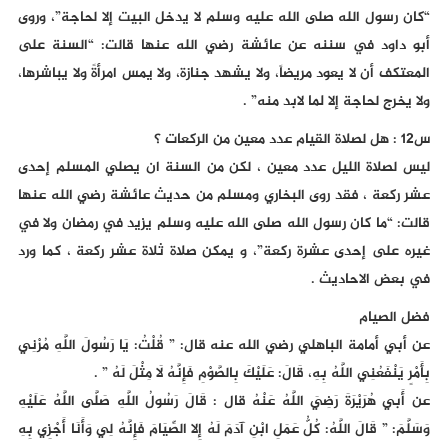
“كان رسول الله صلى الله عليه وسلم لا يدخل البيت إلا لحاجة”، وروى
أبو داود في سننه عن عائشة رضي الله عنها قالت: “السنة على
المعتكف أن لا يعود مريضاً، ولا يشهد جنازة، ولا يمس امرأةً ولا يباشرها،
ولا يخرج لحاجة إلا لما لابد منه” .
س12 : هل لصلاة القيام عدد معين من الركعات ؟
ليس لصلاة الليل عدد معين ، لكن من السنة ان يصلي المسلم إحدى
عشر ركعة ، فقد روى البخاري ومسلم من حديث عائشة رضي الله عنها
قالت: “ما كان رسول الله صلى الله عليه وسلم يزيد في رمضان ولا في
غيره على إحدى عشرة ركعة”، و يمكن صلاة ثلاة عشر ركعة ، كما ورد
في بعض الاحاديث .
فضل الصيام
عن أبي أمامة الباهلي رضي الله عنه قال: ” قُلْتُ: يَا رَسُولَ اللَّهِ مُرْنِي
بِأَمْرٍ يَنْفَعُنِي اللَّهُ بِهِ، قَالَ: عَلَيْكَ بِالصَّوْمِ فَإِنَّهُ لَا مِثْلَ لَهُ ” .
عن أَبي هُرَيْرَةَ رَضِيَ اللَّهُ عَنْهُ قال : قَالَ رَسُولُ اللَّهِ صَلَّى اللَّهُ عَلَيْهِ
وَسَلَّمَ: ” قَالَ اللَّهُ: كُلُّ عَمَلِ ابْنِ آدَمَ لَهُ إِلا الصِّيَامَ فَإِنَّهُ لِي وَأَنَا أَجْزِي بِهِ