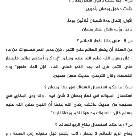
س4 : بما يثبت دخول شهر رمضان ؟
يثبت دخول رمضان بأمرين :
الأول: إكمال عدة شعبان ثلاثين يوماً.
ثانياً: رؤية هلال شهر رمضان .
س 5 : على ماذا يفطر الصائم ؟
من السنة أن يفطر الصائم على التمر ، فإن عدم التمر فحسوات من ماء
، قال رسول الله صلى الله عليه وسلم: “إذا كان أحدكم صائماً فليفطر
على التمر، فإن لم يجد التمر فعلى الماء، فإن الماء طهور” رواه
الخمسة، وقال الترمذي: حديث حسن صحيح.
س6 : ما حكم استعمال السواك في نهار رمضان ؟
استعمال السواك في نهار رمضان لا شئ فيه ، وقد روى البخاري في
صحيحه من حديث عائشة رضي الله عنها أن النبي صلى الله عليه
وسلم قال: “السواك مطهرة للفم مرضاة للرب”.
س7 : ما حكم استعمال بخاخ الربو للصائم ؟
بخاح الربو للصائم لا يفطر ، لانه يتبخر قبل دخوله إلى المعدة ، و