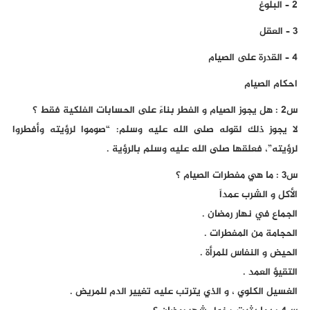
2 – البلوغ
3 – العقل
4 – القدرة على الصيام
احكام الصيام
س2 : هل يجوز الصيام و الفطر بناءً على الحسابات الفلكية فقط ؟
لا يجوز ذلك لقوله صلى الله عليه وسلم: “صوموا لرؤيته وأفطروا
لرؤيته”، فعلقها صلى الله عليه وسلم بالرؤية .
س3 : ما هي مفطرات الصيام ؟
الأكل و الشرب عمداً
الجماع في نهار رمضان .
الحجامة من المفطرات .
الحيض و النفاس للمرأة .
التقيؤ العمد .
الغسيل الكلوي ، و الذي يترتب عليه تغيير الدم للمريض .