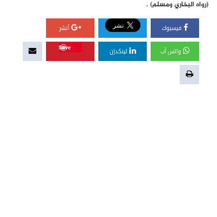
(رواه البخاري ومسلم) .
فيسبوك
أنشر
Save
واتس آب
لينكدإن