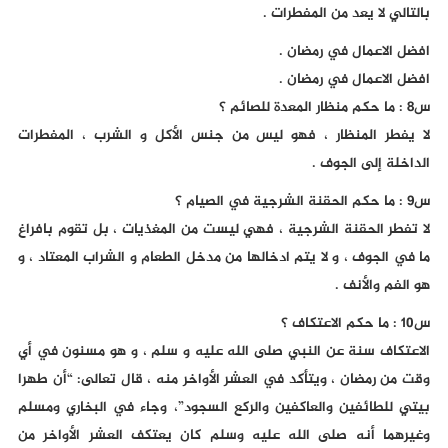
بالتالي لا يعد من المفطرات .
افضل الاعمال في رمضان .
افضل الاعمال في رمضان .
س8 : ما حكم منظار المعدة للصائم ؟
لا يفطر المنظار ، فهو ليس من جنس الأكل و الشرب ، المفطرات
الداخلة إلى الجوف .
س9 : ما حكم الحقنة الشرجية في الصيام ؟
لا تفطر الحقنة الشرجية ، فهي ليست من المغذيات ، بل تقوم بافراغ
ما في الجوف ، و لا يتم ادخالها من مدخل الطعام و الشراب المعتاد ، و
هو الفم والأنف .
س10 : ما حكم الاعتكاف ؟
الاعتكاف سنة عن النبي صلى الله عليه و سلم ، و هو مسنون في أي
وقت من رمضان ، ويتأكد في العشر الأواخر منه ، قال تعالى: “أن طهرا
بيتي للطائفين والعاكفين والركع السجود”، وجاء في البخاري ومسلم
وغيرهما أنه صلى الله عليه وسلم كان يعتكف العشر الأواخر من