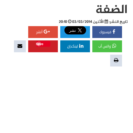
الضفة
تاريخ النشر:
الأثنين 03/03/2014
20:10
فيسبوك
أنشر
Save
واتس آب
لينكدإن