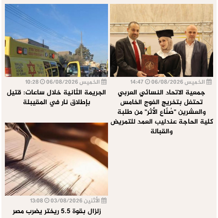
الخميس 06/08/2026
14:47
الخميس 06/08/2026
10:28
جمعية الاتحاد النسائي العربي
الجريمة الثانية خلال ساعات: قتيل
تحتفل بتخريج الفوج الخامس
بإطلاق نار في المقيبلة
والعشرين "صُنّاع الأثر" من طلبة
كلية الحاجة عندليب العمد للتمريض
والقبالة
الأثنين 03/08/2026
13:08
زلزال بقوة 5.5 ريختر يضرب مصر