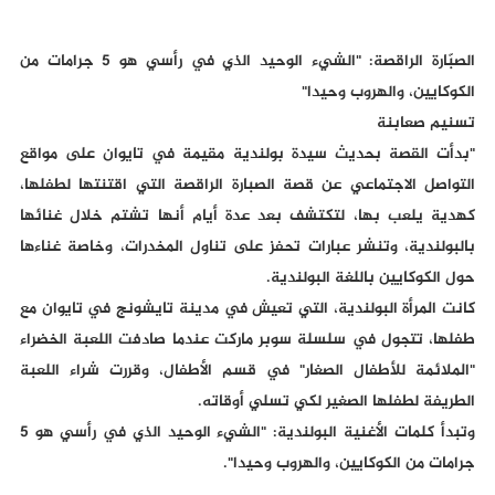
الصبّارة الراقصة: "الشيء الوحيد الذي في رأسي هو 5 جرامات من
الكوكايين، والهروب وحيدا"
تسنيم صعابنة
"بدأت القصة بحديث سيدة بولندية مقيمة في تايوان على مواقع
التواصل الاجتماعي عن قصة الصبارة الراقصة التي اقتنتها لطفلها،
كهدية يلعب بها، لتكتشف بعد عدة أيام أنها تشتم خلال غنائها
بالبولندية، وتنشر عبارات تحفز على تناول المخدرات، وخاصة غناءها
حول الكوكايين باللغة البولندية.
كانت المرأة البولندية، التي تعيش في مدينة تايشونج في تايوان مع
طفلها، تتجول في سلسلة سوبر ماركت عندما صادفت اللعبة الخضراء
"الملائمة للأطفال الصغار" في قسم الأطفال، وقررت شراء اللعبة
الطريفة لطفلها الصغير لكي تسلي أوقاته.
وتبدأ كلمات الأغنية البولندية: "الشيء الوحيد الذي في رأسي هو 5
جرامات من الكوكايين، والهروب وحيدا".