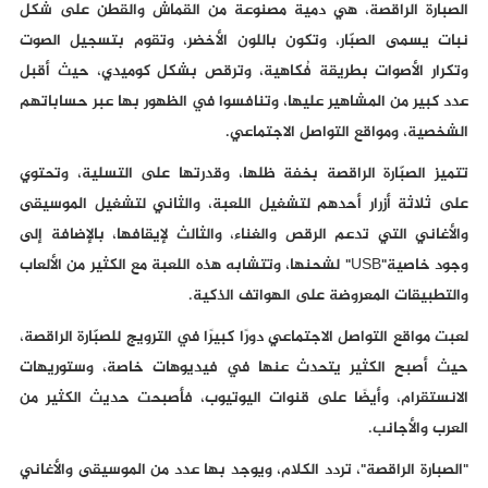
الصبارة الراقصة، هي دمية مصنوعة من القماش والقطن على شكل
نبات يسمى الصبّار، وتكون باللون الأخضر، وتقوم بتسجيل الصوت
وتكرار الأصوات بطريقة فُكاهية، وترقص بشكل كوميدي، حيث أقبل
عدد كبير من المشاهير عليها، وتنافسوا في الظهور بها عبر حساباتهم
الشخصية، ومواقع التواصل الاجتماعي.
تتميز الصبّارة الراقصة بخفة ظلها، وقدرتها على التسلية، وتحتوي
على ثلاثة أزرار أحدهم لتشغيل اللعبة، والثاني لتشغيل الموسيقى
والأغاني التي تدعم الرقص والغناء، والثالث لإيقافها، بالإضافة إلى
وجود خاصية"USB" لشحنها، وتتشابه هذه اللعبة مع الكثير من الألعاب
والتطبيقات المعروضة على الهواتف الذكية.
لعبت مواقع التواصل الاجتماعي دورًا كبيرًا في الترويج للصبّارة الراقصة،
حيث أصبح الكثير يتحدث عنها في فيديوهات خاصة، وستوريهات
الانستقرام، وأيضًا على قنوات اليوتيوب، فأصبحت حديث الكثير من
العرب والأجانب.
"الصبارة الراقصة"، تردد الكلام، ويوجد بها عدد من الموسيقى والأغاني