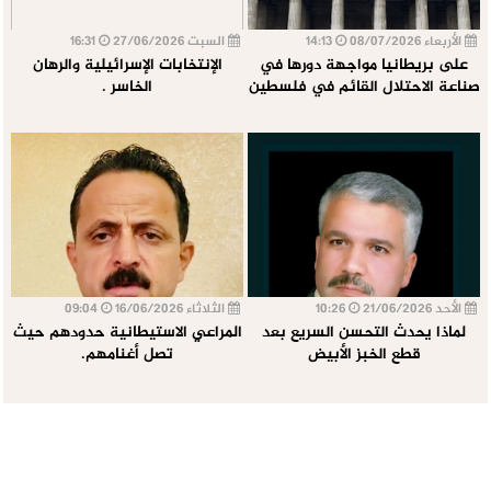
الأربعاء 08/07/2026
14:13
السبت 27/06/2026
16:31
على بريطانيا مواجهة دورها في
الإنتخابات الإسرائيلية والرهان
صناعة الاحتلال القائم في فلسطين
الخاسر .
الأحد 21/06/2026
10:26
الثلاثاء 16/06/2026
09:04
لماذا يحدث التحسن السريع بعد
المراعي الاستيطانية حدودهم حيث
قطع الخبز الأبيض
تصل أغنامهم.