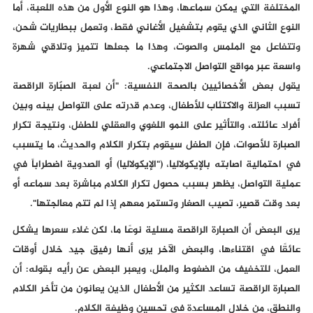
المختلفة التي يمكن سماعها، وهذا هو النوع الأول من هذه اللعبة، أما
النوع الثاني الذي يقوم بتشغيل الأغاني فقط، وتعمل ببطاريات شحن،
وتتفاعل مع الملمس والصوت، وهذا ما جعلها تتميز وتلاقي شهرة
واسعة عبر مواقع التواصل الاجتماعي.
يقول بعض الأخصائيين بالصحة النفسية: "أن لعبة الصبّارة الراقصة
تسبب العزلة والاكتئاب للأطفال، وعدم قدرته على التواصل بينه وبين
أفراد عائلته، والتأثير على النمو اللغوي والعقلي للطفل، ونتيجة تكرار
الصبارة للأصوات، فإن الطفل سيقوم بتكرار الكلام والحديث، ما يتسبب
في احتمالية اصابته بالإيكولاليا، ("الإيكولاليا) أو الصدوية اضطراباً في
عملية التواصل، يظهر بسبب حصول تكرار الكلام مباشرة بعد سماعه أو
بعد وقت قصير، تصيب الصغار وتستمر معهم إذا لم تتم معالجتها".
يرى البعض أن الصبارة الراقصة مسلية نوعًا ما، لكن غلاء سعرها يشكل
عائقًا في اقتناءها، والبعض الآخر يرى أنها رفيق جيد خلال أوقات
العمل، للتخفيف من الضغوط والملل، ويعبر البعض عن رأيه بقوله: أن
الصبارة الراقصة تساعد الكثير من الأطفال الذين يعانون من تأخر الكلام
والنطق، من خلال المساعدة في تحسين وظيفة الكلام.