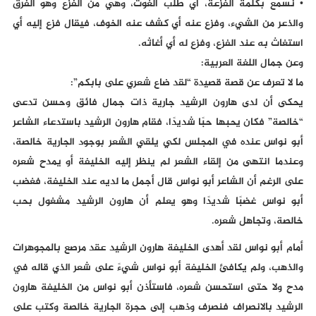
• نسمع بكلمة الفزعة، أي طلب الغوث، وهي من الفزع وهو الفرق
والذعر من الشيء، وفزع عنه أي كشف عنه الخوف، فيقال فزع إليه أي
استغاث به عند الفزع، وفزع له أي أغاثه.
وعن جمال اللغة العربية:
ما لا تعرف عن قصة قصيدة “لقد ضاع شعري على بابكم”:
يحكى أن لدى هارون الرشيد جارية ذات جمال فائق وحسن تدعى
“خالصة” فكان يحبها حبًا شديدًا، فقام هارون الرشيد باستدعاء الشاعر
أبو نواس عنده في المجلس لكي يلقي الشعر بوجود الجارية خالصة،
وعندما انتهى من إلقاء الشعر لم ينظر إليه الخليفة أو يمدح شعره
على الرغم أن الشاعر أبو نواس قال أجمل ما لديه عند الخليفة، فغضب
أبو نواس غضبًا شديدًا وهو يعلم أن هارون الرشيد مشغول بحب
خالصة، وتجاهل شعره.
أمام أبو نواس لقد أهدى الخليفة هارون الرشيد عقد مرصع بالمجوهرات
والذهب، ولم يكافئ الخليفة أبو نواس شيءً على شعر الذي قاله في
مدح ولا حتى استحسن شعره، فاستأذن أبو نواس من الخليفة هارون
الرشيد بالانصراف فنصرف وذهب إلى حجرة الجارية خالصة وكتب على