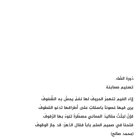
دُورِة الضّاد
تسنيم صعابنة
إزاء الغيم تنهمرُ الحروفُ لها نغَمٌ يحسُّ به الشّغوفُ
يرى فيها غصوناً باسقاتٍ على أطرافها تدنو القطوفُ
فإنْ لبثَتْ مقاليدُ المعاني مسطّرةً تنوءُ بها الرّفوفُ
فتحنا في صميم العلمِ باباً فقال الدّهرُ: قد جاز الوقوفُ
(محمد صالح)