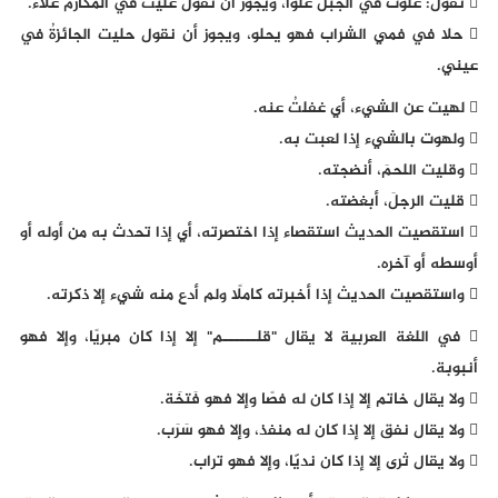
 نقول: علَوت في الجبل علوّا، ويجوز أن تقول عليتُ في المكارم علاءّ.
 حلا في فمي الشراب فهو يحلو، ويجوز أن نقول حليت الجائزةُ في
عيني.
 لهيت عن الشيء، أي غفلتُ عنه.
 ولهوت بالشيء إذا لعبت به.
 وقليت اللحمَ، أنضجته.
 قليت الرجلَ، أبغضته.
 استقصيت الحديث استقصاء إذا اختصرته، أي إذا تحدث به من أوله أو
أوسطه أو آخره.
 واستقصيت الحديث إذا أخبرته كاملًا ولم أدع منه شيء إلا ذكرته.
 في اللغة العربية لا يقال "قلــــــم" إلا إذا كان مبريًا، وإلا فهو
أنبوبة.
 ولا يقال خاتم إلا إذا كان له فصًا وإلا فهو فَتخَة.
 ولا يقال نفق إلا إذا كان له منفذ، وإلا فهو سَرَب.
 ولا يقال ثرى إلا إذا كان نديّا، وإلا فهو تراب.