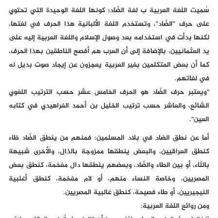
سُميت اللغة العربية ب لغة الضّاد؛ كونها اللغة الوحيدة التي تحتوي
على حرف "الضّاد"، وتستخدم اللغة الألبانية هذا الحرف في لغتها،
لكنها بدأت في استخدامه بعد وصول الإسلام واللغة العربية إليه على
يد العثمانيين، بالإضافة إلى أن العرب هم أفصح الناطقين بهذا الحرف،
كما أن بعض المتكلمين بغير العربية يعجزون عن إيجاد صوت بديل له
في لغاتهم.
"ويعتبر حرف الضّاد هو الحرف الخامس عشر حسب الترتيب اللغوي
الشائع، والعاشر حسب ترتيب الخليل بن أحمد الفراهيدي في كتابه
العين".
أما عن نطق الضاد في بلاد المسلمين: فمنهم من ينطق الضّاد ظاء
كنطق العراقيين، والبعض ينطقها ممزوجة بالذال، والأخرى شبيهة
بالثاء، أو بين الطاء والضّاد، وبعضهم ينطقها دال مفخمة، كنطق بعض
المصريين، وخاصة النساء منهم، أو لام مفخمة، كنطق أغلبية
النيجيريين، أو طاء فصيحة، كنطق غالبية المصريين.
ومن روائع اللغة العربية: