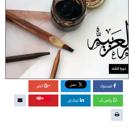
دُورِة الضّاد
فيسبوك
أنشر
Save
واتس آب
لينكدإن