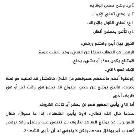
 ق: وهي تعني الوقاية.
 م: وهي تعني الإيماء.
 ع: تعني القول والإدراك.
 رِ: تأتي بمعنى أنظر.
الفرق بين أبى وامتنع ورفض:
الرفض هو الذهاب بعيدًا عن الشيء وقد تعقبه عودة.
الامتناع يكون بعذر أو بشيء يمنع.
الإباء فهو ذاتي.
((وظنوا أنهم مانعتهم حصونهم من الله))، فالامتناع قد تعقبه موافقة
وعودة، فالذي يمتنع عن حضور اجتماع قد يحضر في وقت آخر أو في
ظروف أخرى.
أما الذي يأبى الحضور فهو لن يحضر أيًا كانت الظروف.
عندما قال الله تعالى: ((ولا يأبى الشهداء، إذا ما دعوا))، فقال
اللغويون: قد يمتنع الشاهد لظروف ثم تنتفي عنه ويقبل، وقد يرفض
لأسباب ثم يوافق بعدها، ولكن لا ينبغي له أن يأبى الشهادة.