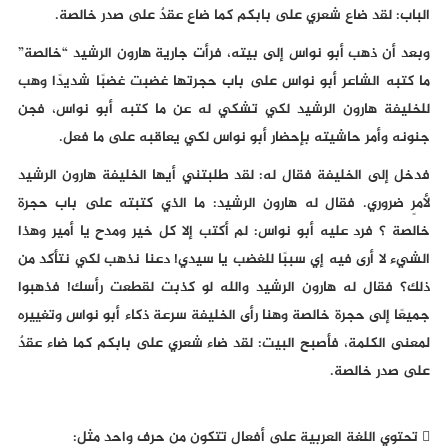
الباب: لقد ضاع شعري على بابكم كما ضاع عقدٌ على صدر خالصة.
وبعد أن ذهب أبو نواس إلى بيته، فرأت جارية هارون الرشيد “خالصة”
ما كتبه الشاعر أبو نواس على باب حجرتها غضبت غضبًا شديدًا وهب
للخليفة هارون الرشيد لكي تشكي له عن ما كتبه أبو نواس، فجن
جنونه وأمر حاشيته بإحضار أبو نواس لكي يعاقبه على ما فعل.
فدخل إلى الخليفة فقال له: لقد طلبتني أيها الخليفة هارون الرشيد
لأمرٍ ضروري. فقال له هارون الرشيد: ما الذي كتبته على باب حجرة
خالصة ؟ فرد عليه أبو نواس: لم أكتب إلا كل خير ومدح يا أمير وهذا
الشيء لا أرى فيه إي سببًا للغضب يا سيدي! دعنا نذهب لكي نتأكد من
ذلك؟ فقال له هارون الرشيد والله لو كذبت لقطعت رأسك! فذهبوا
جميعًا إلى حجرة خالصة وهنا رأى الخليفة سرعة ذكاء أبو نواس وتغييره
لمعنى الكلمة، فأصبح البيت: لقد ضاء شعري على بابكم كما ضاء عقدٌ
على صدر خالصة.
 تحتوي اللغة العربية على أفعال تتكون من حرف واحد مثل: