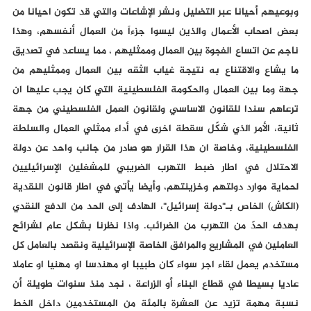
وبوعيهم أحيانا عبر التضليل ونشر الإشاعات والتي قد تكون احيانا من
بعض اصحاب الأعمال والذين ليسوا جزءاً من العمال أنفسهم، وهذا
ناجم عن اتساع الفجوة بين العمال وممثليهم ، مما يساعد في تصديق
ما يشاع والاقتناع به نتيجة غياب الثقه بين العمال وممثليهم من
جهة وما بين العمال والحكومة الفلسطينية التي كان يجب عليها ان
ترعاهم سندا للقانون الاساسي ولقانون العمل الفلسطيني من جهة
ثانية، الأمر الذي شكّل سقطة اخرى في أداء ممثلي العمال والسلطة
الفلسطينية، وخاصة ان هذا القرار هو صادر من جانب واحد عن دولة
الاحتلال في اطار ضبط التهرب الضريبي للمشغلين الإسرائيليين
لحماية موارد دولتهم وخزينتهم، وأيضا يأتي في اطار قانون النقدية
(الكاش) الخاص بـ"دولة إسرائيل"، الهادف إلى الحد من الدفع النقدي
بهدف الحدّ من التهرب من الضرائب. واذا نظرنا بشكل عام لشرائح
العاملين في المشاريع والمرافق الخاصة الإسرائيلية ونقصد بالعامل كل
مستخدم يعمل لقاء اجر سواء كان طبيبا او مهندسا او مهنيا او عاملا
عاديا بسيطا في قطاع البناء أو الزراعة ، نجد منذ سنوات طويلة أن
نسبة مهمة تزيد عن العشرة بالمئة من المستخدمين داخل الخط