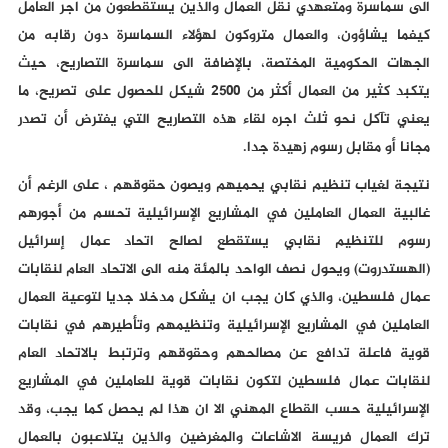
الى سماسرة ومتعهدي نقل العمال والذين يستقطعون من اجر العامل
كيفما يشاؤون، والعمال متروكون لهؤلاء السماسرة دون رقابه من
الجهات الحكومية المختصة، بالإضافة الى سماسرة التصاريح، حيث
يتكبد كثير من العمال أكثر من ٢٥٠٠ شيكل للحصول على تصريح، ما
يعني تآكل نحو ثلث اجره لقاء هذه التصاريح التي يفترض أن تصدر
مجانا أو مقابل رسوم زهيدة جدا.
نتيجة لغياب تنظيم نقابي يحميهم ويصون حقوقهم ، على الرغم أن
غالبية العمال العاملين في المشاريع الإسرائيلية تحسم من أجورهم
رسوم للتنظيم نقابي يستقطع لصالح اتحاد عمال إسرائيل
(الهستدروت) ويحول نصف الواحد بالمئة منه الى الاتحاد العام لنقابات
عمال فلسطين، والذي كان يجب ان يشكل مدخلا جديا لتوعية العمال
العاملين في المشاريع الإسرائيلية وتنظيمهم وتأطيرهم في نقابات
قوية فاعلة تدافع عن مصالحهم وحقوقهم وترتبط بالاتحاد العام
لنقابات عمال فلسطين لتكون نقابات قوية للعاملين في المشاريع
الإسرائيلية حسب القطاع المهني الا ان هذا لم يحصل كما يجب، وقد
ترك العمال فريسة الاشاعات والمغرضين والذين يتلاعبون بالعمال