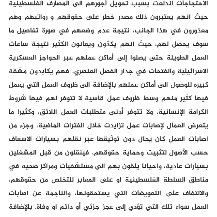
الاحتجاجات اندلعت بسبب تحويل أجورهم الى المصارف الفلسطينية
حيث انهم يعتبرون ذلك مصدر خطر على حقوقهم و رواتبهم وهم
معذورون في هذا الجانب، نتيجة عدم وضعهم في صورة تفاصيل ما
سوف يحصل لهم، حيث انهم يكدّون ويعانون الكثير نتيجة ساعات
العمل الطويلة حتى يصلوا إلى أماكن عملهم عبر الحواجز العسكرية
الاسرائيلية والفتحات في جدار الفصل العنصري. فهم يكابدون مشقة
كبيره للوصول الى أماكن عملهم بالإضافة الى ظروف العمل التي يعمل
فيها كثير منهم وسط ظروف عمل قاسية لا تتوفر لهم فيها شروط
الكرامة الإنسانية، ولا تتوفر أدنى متطلبات العمل اللائق، وكثيرا ما
يتعرض العمال لإصابات عمل تزايدت خلال الفترات الماضية، وجزء من
اصابات العمل كان يحال دون توثيقها عبر نقلهم بسيارات الاسعاف
حسب الأصول لتثبيت وحماية حقوقهم، فينقلون من قبل المشغلين
بسيارات عادية، واحيانا يلقون بهم الى مستشفيات ومراكز صحيه في
مناطق السلطة الفلسطينية او على المعابر للتخلص من حقوقهم،
والالتفاف على التعويضات التي يستحقونها، والناجمة عن اصابات
العمل سواء تلك التي تؤدي إلى عجز جزئي أو دائم او وفاة. بالإضافة