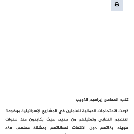
كتب: المحامي إبراهيم الذويب
قرعت الاحتجاجات العمالية للعاملين في المشاريع الإسرائيلية موضوعة
التنظيم النقابي وتمثيلهم من جديد، حيث يكابدون منذ سنوات
طويله بذاتهم دون الالتفات لمعاناتهم ومشقة عملهم. هذه