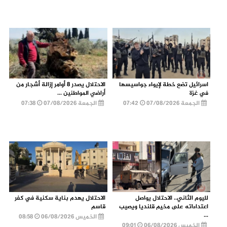
اسرائيل تضع خطة لإيواء جواسيسها
الاحتلال يصدر 8 أوامر إزالة أشجار من
في غزة
أراضي المواطنين ...
الجمعة 07/08/2026
07:42
الجمعة 07/08/2026
07:38
لليوم الثاني.. الاحتلال يواصل
الاحتلال يهدم بناية سكنية في كفر
اعتداءاته على مخيم قلنديا ويصيب
قاسم
...
الخميس 06/08/2026
08:58
الخميس 06/08/2026
09:01