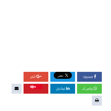
فيسبوك
أنشر
Save
واتس آب
لينكدإن