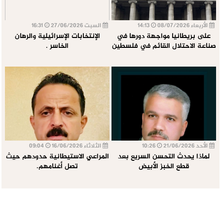
الأربعاء 08/07/2026
14:13
السبت 27/06/2026
16:31
على بريطانيا مواجهة دورها في
الإنتخابات الإسرائيلية والرهان
صناعة الاحتلال القائم في فلسطين
الخاسر .
الأحد 21/06/2026
10:26
الثلاثاء 16/06/2026
09:04
لماذا يحدث التحسن السريع بعد
المراعي الاستيطانية حدودهم حيث
قطع الخبز الأبيض
تصل أغنامهم.