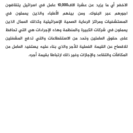
الاخضر أي ما يزيد عن عشرة الاف١٠,٠٠٠ عامل في اسرائيل يتقاضون
اجورهم عبر البنوك، ومن بينهم الأطباء والذين يعملون في
المستشفيات ومراكز الرعاية الصحية الإسرائيلية وكذلك العمال الذين
يعملون في شركات الكبيرة والمنظمة وهذه الإجراءات هي التي تحافظ
على حقوق العاملين وتحد من الاستقطاعات والتي تدفع المشغلين
للافصاح عن القيمة الفعلية للأجر والذي بناء عليه يستفيد العامل من
المكافآت والتقاعد والإجازات وغير ذلك ارتباطا بقيمة أجره.