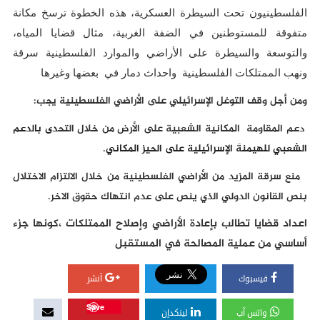
الفلسطينيون تحت السيطرة العسكرية، هذه الخطوة ترسخ مكانة
متفوقة للمستوطنين في
الضفة الغربية
، مثال قضايا المياه،
والتوسعة والسيطرة على الأراضي والموارد الفلسطينية سرقة
ونهب الممتلكات الفلسطينية واحداث دمار في بعضها وغيرها
ومن أجل وقف التوغل الإسرائيلي على الأراضي الفلسطينية يجب:
دعم المقاومة المكانية الشعبية على الأرض من خلال التح
دى بالدعم
الشعبي للهيمنةَ الإسرائيلية على الحيز المكاني
.
منع سرقة المزيد من الأراضي الفلسطينية من خلال الالتزام الاختلال
بنص القانون الدولي الذي ينص على عدم انتهاك حقوق الاخر
.
اعداد قضايا تطالب بإعادة الأراضي وإصلاح الممتلكات ،كونها جزء
أساسي من عملية المصالحة في المستقبل
فيسبوك
أنشر
Save
واتس آب
لينكدإن