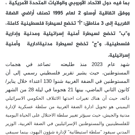
بما فيه دول الاتحاد الأوروبي والولايات المتحدة الأمريكية ،
ووفق اتفاقية أوسلو 2 لعام 1995 تصنف أراضي الضفة
الغربية إلى 3 مناطق: "أ" تخضع لسيطرة فلسطينية كاملة،
و"ب" تخضع لسيطرة أمنية إسرائيلية ومدنية وإدارية
فلسطينية، و"ج" تخضع لسيطرة مدنيةادارية
وأمنية
إسرائيلية.
شهد عام 2023 منذ طليعته تصاعد في هجمات
المستوطنين، حيث يشير تقرير فلسطيني رسمي إلى أن
المستوطنين في الضفة الغربية شنوا 130 اعتداء خلال يناير/
كانون الثاني الماضي، بينها 21 هجوما في ليلة 28 من الشهر
ذاته،
حيث أن هناك تغيرات احدثها الائتلاف الحكومي الاسرائيلي
اليميني هو تحويل ادارة الضفة الغربية من سلطة عسكرية لإدارة
مدنية والجيش، حيث
سيؤثر تغيير سلطة الاحتلال على الحياة اليومية
للفلسطينيين والمستوطنين الإسرائيليين في الضفة الغربية، الوزير
المدني سيقود "سلطة استيطانية" لإدارة شؤون اليهود، بينما سيبقى