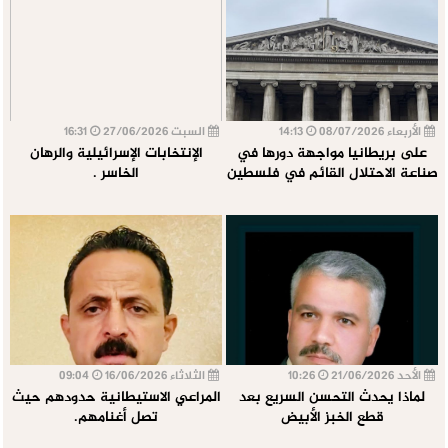
الأربعاء 08/07/2026
14:13
السبت 27/06/2026
16:31
على بريطانيا مواجهة دورها في
الإنتخابات الإسرائيلية والرهان
صناعة الاحتلال القائم في فلسطين
الخاسر .
الأحد 21/06/2026
10:26
الثلاثاء 16/06/2026
09:04
لماذا يحدث التحسن السريع بعد
المراعي الاستيطانية حدودهم حيث
قطع الخبز الأبيض
تصل أغنامهم.