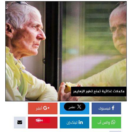
مكملات غذائية تمنع تطور الزهايمر
فيسبوك
أنشر
Save
واتس آب
لينكدإن