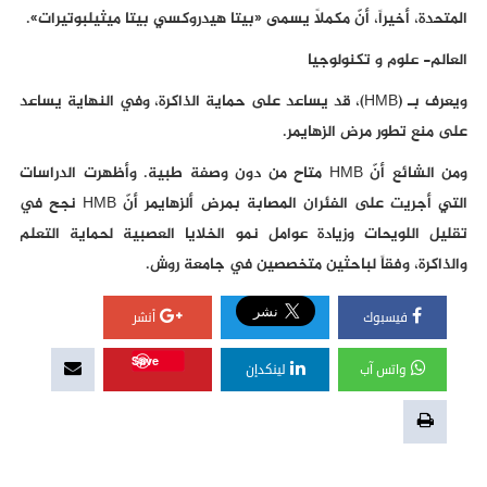
المتحدة، أخيراً، أنّ مكملاً يسمى «بيتا هيدروكسي بيتا ميثيلبوتيرات».
العالم- علوم و تكنولوجيا
ويعرف بـ (HMB)، قد يساعد على حماية الذاكرة، وفي النهاية يساعد
على منع تطور مرض الزهايمر.
ومن الشائع أنّ HMB متاح من دون وصفة طبية. وأظهرت الدراسات
التي أجريت على الفئران المصابة بمرض ألزهايمر أنّ HMB نجح في
تقليل اللويحات وزيادة عوامل نمو الخلايا العصبية لحماية التعلم
والذاكرة، وفقاً لباحثين متخصصين في جامعة روش.
فيسبوك
أنشر
Save
واتس آب
لينكدإن