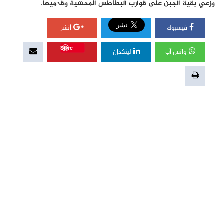
وزعي بقية الجبن على قوارب البطاطس المحشية وقدميها.
فيسبوك
أنشر
Save
واتس آب
لينكدإن