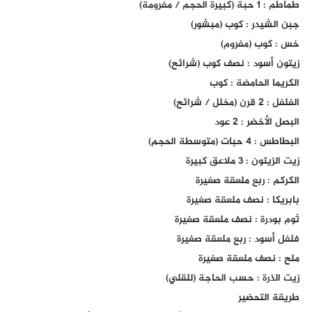
طماطم : 1 حبة (كبيرة الحجم / مفرومة)
جبن الشيدر : كوب (مبشور)
خس : كوب (مفروم)
زيتون أسود : نصف كوب (شرائح)
الكريما الحامضة : كوب
الفلفل : 2 قرن (مخلل / شرائح)
البصل الأخضر : 2 عود
البطاطس : 4 حبات (متوسطة الحجم)
زيت الزيتون : 3 ملاعق كبيرة
الكركم : ربع ملعقة صغيرة
بابريكا : نصف ملعقة صغيرة
ثوم بودرة : نصف ملعقة صغيرة
فلفل أسود : ربع ملعقة صغيرة
ملح : نصف ملعقة صغيرة
زيت الذرة : حسب الحاجة (للقلي)
طريقة التحضير