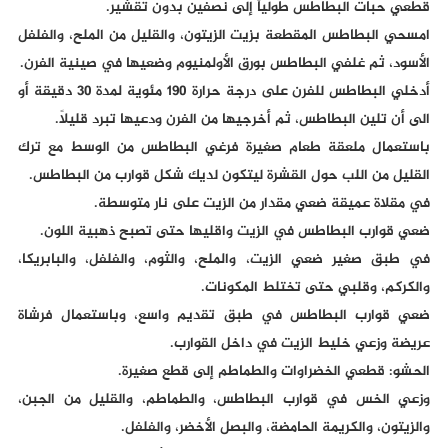
قطعي حبات البطاطس طولياً إلى نصفين بدون تقشير.
امسحي البطاطس المقطعة بزيت الزيتون، والقليل من الملح، والفلفل
الأسود، ثم غلفي البطاطس بورق الأولمنيوم وضعيها في صينية الفرن.
أدخلي البطاطس للفرن على درجة حرارة 190 مئوية لمدة 30 دقيقة أو
الى أن تلين البطاطس، ثم أخرجيها من الفرن ودعيها تبرد قليلاً.
باستعمال ملعقة طعام صغيرة فرغي البطاطس من الوسط مع ترك
القليل من اللب حول القشرة ليتكون لديك شكل قوارب من البطاطس.
في مقلاة عميقة ضعي مقدار من الزيت على نار متوسطة.
ضعي قوارب البطاطس في الزيت واقليها حتى تصبح ذهبية اللون.
في طبق صغير ضعي الزيت، والملح، والثوم، والفلفل، والبابريكا،
والكركم، وقلبي حتى تختلط المكونات.
ضعي قوارب البطاطس في طبق تقديم واسع، وباستعمال فرشاة
عريضة وزعي خليط الزيت في داخل القوارب.
الحشو: قطعي الخضراوات والطماطم إلى قطع صغيرة.
وزعي الخس في قوارب البطاطس، والطماطم، والقليل من الجبن،
والزيتون، والكريمة الحامضة، والبصل الأخضر، والفلفل.