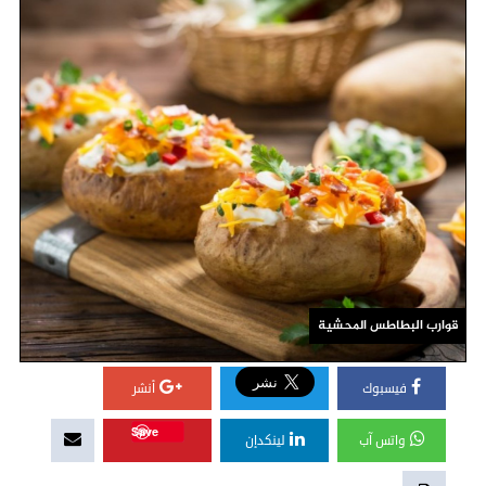
قوارب البطاطس المحشية
فيسبوك
أنشر
Save
واتس آب
لينكدإن