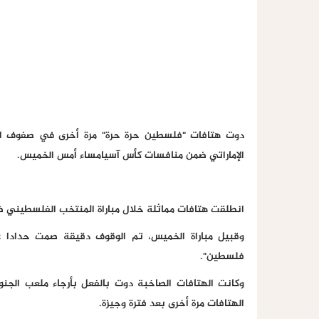
دوت هتافات "فلسطين حرة حرة" مرة أخرى في صفوف الم
الإماراتي ضمن منافسات كأس آسيامساء أمس الخميس.
انطلقت هتافات مماثلة خلال مباراة المنتخب الفلسطيني ضد 
وقبيل مباراة الخميس، تم الوقوف دقيقة صمت حدادا ع
فلسطين".
وكانت الهتافات الصاخبة دوت بالفعل بأرجاء ملعب الج
الهتافات مرة أخرى بعد فترة وجيزة.