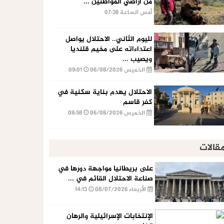
من أراضي المواطنين ...
أمس الساعة 07:38
لليوم الثاني.. الاحتلال يواصل
اعتداءاته على مخيم قلنديا
ويصيب ...
الخميس 06/08/2026
09:01
الاحتلال يهدم بناية سكنية في
كفر قاسم
الخميس 06/08/2026
08:58
قالات
على بريطانيا مواجهة دورها في
صناعة الاحتلال القائم في ...
الأربعاء 08/07/2026
14:13
الإنتخابات الإسرائيلية والرهان