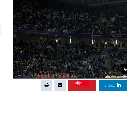
ا
Save
لينكدإن