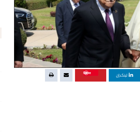
Save
لينكدإن