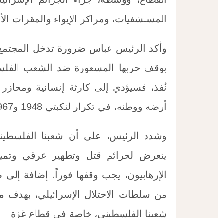
المستشفيات، ومراكز الإيواء والمقرات الأ
وأكد الرئيس عباس ضرورة تدخل المجتمع ال
بوقف حربها المسعورة ضد الشعب الفلس
نُفذ، فسيؤدي إلى كارثة إنسانية ومجا
أرضه ووطنه، في تكرار لنكبتي 1948 و1967 اللتين لن نسمح بتكرارهما مهما حصل.
وشدد الرئيس، على أن شعبنا الفلسطيني
يتعرض لجرائم قتل وتطهير عرقي وتميي
الإرهابيون، يجب وقفها فوراً، إضافة إلى 
من سلطات الاحتلال الإسرائيلي، بهدف منع
شعبنا الفلسطيني، خاصة في قطاع غزة