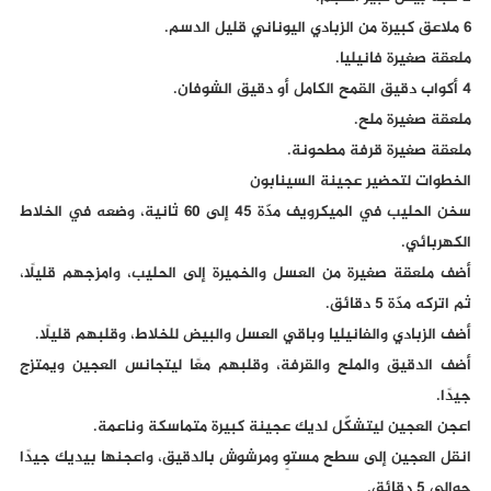
6 ملاعق كبيرة من الزبادي اليوناني قليل الدسم.
ملعقة صغيرة فانيليا.
4 أكواب دقيق القمح الكامل أو دقيق الشوفان.
ملعقة صغيرة ملح.
ملعقة صغيرة قرفة مطحونة.
الخطوات لتحضير عجينة السينابون
سخن الحليب في الميكرويف مدّة 45 إلى 60 ثانية، وضعه في الخلاط
الكهربائي.
أضف ملعقة صغيرة من العسل والخميرة إلى الحليب، وامزجهم قليلًا،
ثم اتركه مدّة 5 دقائق.
أضف الزبادي والفانيليا وباقي العسل والبيض للخلاط، وقلبهم قليلًا.
أضف الدقيق والملح والقرفة، وقلبهم معًا ليتجانس العجين ويمتزج
جيدًا.
اعجن العجين ليتشكّل لديك عجينة كبيرة متماسكة وناعمة.
انقل العجين إلى سطح مستوٍ ومرشوش بالدقيق، واعجنها بيديك جيدًا
حوالي 5 دقائق.