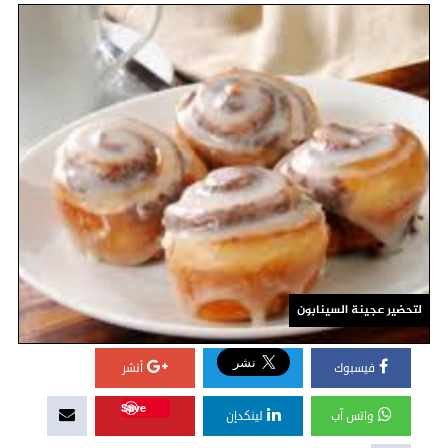
لتحضير عجينة السينابون
فيسبوك
أنشر
Save
واتس آب
لينكدإن