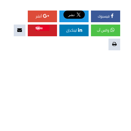
فيسبوك
أنشر
Save
واتس آب
لينكدإن