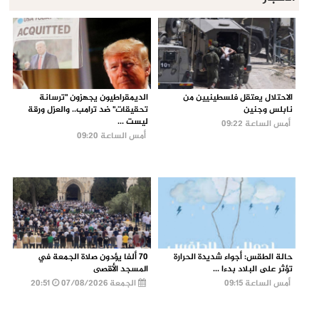
الاحتلال يعتقل فلسطينيين من
الديمقراطيون يجهزون "ترسانة
نابلس وجنين
تحقيقات" ضد ترامب.. والعزل ورقة
ليست ...
أمس الساعة 09:22
أمس الساعة 09:20
حالة الطقس: أجواء شديدة الحرارة
70 ألفا يؤدون صلاة الجمعة في
تؤثر على البلاد بدءا ...
المسجد الأقصى
أمس الساعة 09:15
الجمعة 07/08/2026
20:51