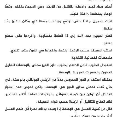
أحضر وعاء كبير، وادهنه بالقليل من الزيت، وضع العجين داخله، وغطِّ
الوعاء بمنشفة دافئة قليلًا.
اترك العجين جانبًا حتى ترتفع ويزداد حجمها في مكان دافئ مدّة
ساعة.
قطع العجين بعد ذلك إلى 12 قطعة متساوية، وافردها على سطح
مستو.
احشو العجينة حسب الرغبة، ولفها، واخبزها في الفرن حتى تنضج.
ملاحظات اخصائية التغذية
استبدل الحليب كامل الدسم بحليب اللوز الغير محلى بالوصفات لتقليل
الدهون والسعرات الحرارية بالوصفة.
يمكنك استخدام الموز المهروس بدلاً من الزبادي اليوناني بالوصفة، في
حال كنت تفضل مذاق الموز في الوصفة، ولكن احرص عند اختيار
البدائل أن توازن بين كمية السوائل والمكونات الجافة أثناء التحضير،
فقد تحتاج للتقليل أو الزيادة حسب قوام العجينة.
قلل من كمية العسل في الوصفة إذا رغبت بذلك، نظراً لأن طعم العسل
أكثر حلاوة من السكر العادي.