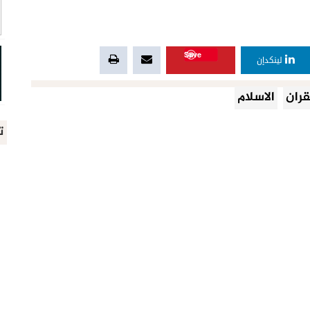
Save
لينكدإن
قران
الاسلام
ت