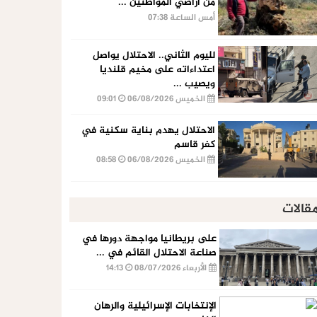
من أراضي المواطنين ...
أمس الساعة 07:38
لليوم الثاني.. الاحتلال يواصل
اعتداءاته على مخيم قلنديا
ويصيب ...
الخميس 06/08/2026
09:01
الاحتلال يهدم بناية سكنية في
كفر قاسم
الخميس 06/08/2026
08:58
قالات
على بريطانيا مواجهة دورها في
صناعة الاحتلال القائم في ...
الأربعاء 08/07/2026
14:13
الإنتخابات الإسرائيلية والرهان