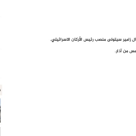
يال زامير سيتولى منصب رئيس الأركان الاسرائيلي.
مس من آذار.
م