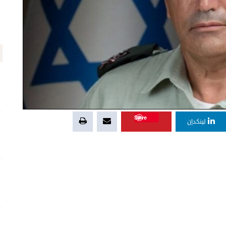
Save
لينكدإن