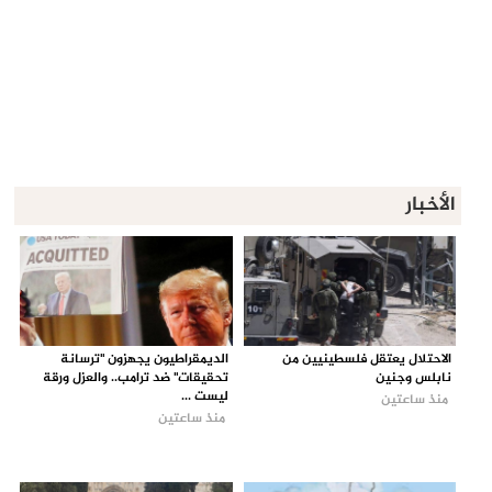
الأخبار
الاحتلال يعتقل فلسطينيين من
الديمقراطيون يجهزون "ترسانة
نابلس وجنين
تحقيقات" ضد ترامب.. والعزل ورقة
ليست ...
منذ ساعتين
منذ ساعتين