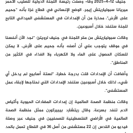
جنيف 12-4-2025 وفا- وصفت رئيسة اللجنة الدولية للصليب الأحمر
ميريانا سبولياريتش إيجر، الوضع الإنساني في قطاع غزة بأنه "جحيم
على الأرض"، محذرة من أن الإمدادات في المستشفى الميداني التابع
للجنة ستنفد خلال أسبوعين.
وقالت سبولياريتش من مقر اللجنة في جنيف لرويترز: "نجد الآن أنفسنا
في موقف يتوجب علي أن أصفه بأنه جحيم على الأرض، لا يمكن
للسكان الحصول على الماء ولا الكهرباء ولا الغذاء في الكثير من
المناطق".
وأضافت أن الإمدادات قلت بدرجة خطرة، "لستة أسابيع لم يدخل أي
شيء، لذلك خلال أسبوعين ستنفد الإمدادات التي نحتاجها لإبقاء عمل
المستشفى".
وقالت منظمة الصحة العالمية إن إمدادات المضادات الحيوية وأكياس
الدم تنفد بسرعة. وقال ريتشارد بيبيركورن ممثل منظمة الصحة
العالمية في الأراضي الفلسطينية للصحفيين في جنيف عبر وصلة
فيديو من القدس إن 22 مستشفى من أصل 36 في القطاع تعمل بالحد