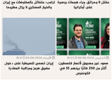
مقتل 6 وحرائق جراء هجمات روسية
ترامب: متفائل بالمفاوضات مع إيران
على أوكرانيا
والخيار العسكري لا يزال مطروحا
الخميس 06/08/2026
10:23
الأربعاء 05/08/2026
10:11
صعود غير مسبوق لأنصار فلسطين:
إيران تسعى للسيطرة على دخول
أكثر من 250 فائزًا بينهم 35 في
مضيق هرمز ومراقبة المغادرة
الكونغرس