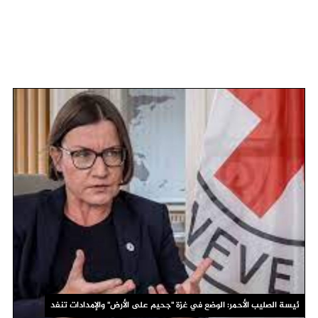
ئيسة الصليب الأحمر: الوضع في غزة "جحيم على الأرض" والإمدادات تنفد