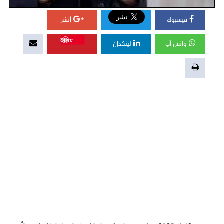
فيسبوك
أنشر
Save
واتس آب
لينكدإن