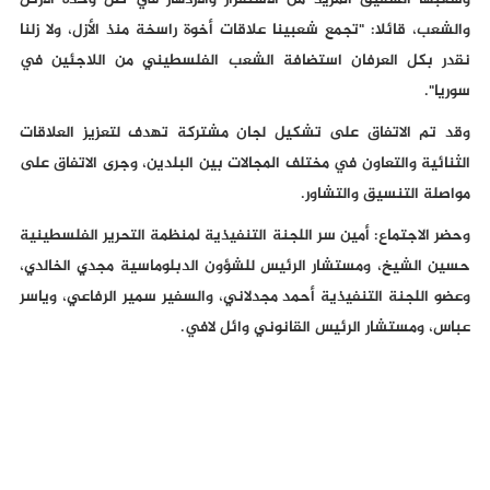
وشعبها الشقيق المزيد من الاستقرار والازدهار في ظل وحدة الأرض
والشعب، قائلا: "تجمع شعبينا علاقات أخوة راسخة منذ الأزل، ولا زلنا
نقدر بكل العرفان استضافة الشعب الفلسطيني من اللاجئين في
سوريا".
وقد تم الاتفاق على تشكيل لجان مشتركة تهدف لتعزيز العلاقات
الثنائية والتعاون في مختلف المجالات بين البلدين، وجرى الاتفاق على
مواصلة التنسيق والتشاور.
وحضر الاجتماع: أمين سر اللجنة التنفيذية لمنظمة التحرير الفلسطينية
حسين الشيخ، ومستشار الرئيس للشؤون الدبلوماسية مجدي الخالدي،
وعضو اللجنة التنفيذية أحمد مجدلاني، والسفير سمير الرفاعي، وياسر
عباس، ومستشار الرئيس القانوني وائل لافي.