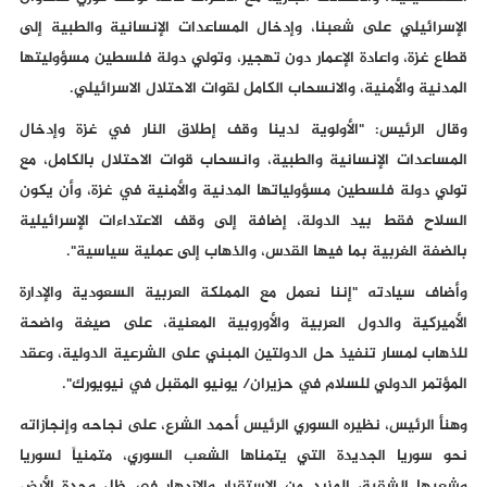
الإسرائيلي على شعبنا، وإدخال المساعدات الإنسانية والطبية إلى
قطاع غزة، واعادة الإعمار دون تهجير، وتولي دولة فلسطين مسؤوليتها
المدنية والأمنية، والانسحاب الكامل لقوات الاحتلال الاسرائيلي.
وقال الرئيس: "الأولوية لدينا وقف إطلاق النار في غزة وإدخال
المساعدات الإنسانية والطبية، وانسحاب قوات الاحتلال بالكامل، مع
تولي دولة فلسطين مسؤولياتها المدنية والأمنية في غزة، وأن يكون
السلاح فقط بيد الدولة، إضافة إلى وقف الاعتداءات الإسرائيلية
بالضفة الغربية بما فيها القدس، والذهاب إلى عملية سياسية".
وأضاف سيادته "إننا نعمل مع المملكة العربية السعودية والإدارة
الأميركية والدول العربية والأوروبية المعنية، على صيغة واضحة
للذهاب لمسار تنفيذ حل الدولتين المبني على الشرعية الدولية، وعقد
المؤتمر الدولي للسلام في حزيران/ يونيو المقبل في نيويورك".
وهنأ الرئيس، نظيره السوري الرئيس أحمد الشرع، على نجاحه وإنجازاته
نحو سوريا الجديدة التي يتمناها الشعب السوري، متمنياً لسوريا