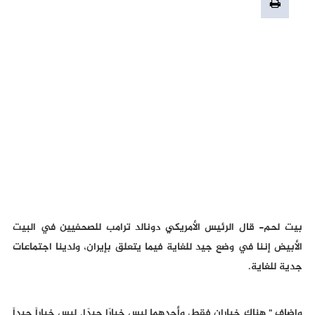
بيت لحم- قال الرئيس الأمريكي دونالد ترامب للصحفيين في البيت
الأبيض إننا في وضع جيد للغاية فيما يتعلق بإيران، ولدينا اجتماعات
جدية للغاية.
واضاف " هناك خياران فقط، وأحدهما ليس خيارًا جيدًا. ليس خياراً جيداً