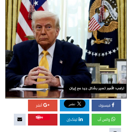
ترامب: الأمور تسير بشكل جيد مع إيران
فيسبوك
أنشر
Save
واتس آب
لينكدإن