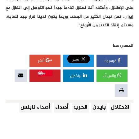
على الإطلاق، وأعتقد أننا نحقق تقدماً جيداً نحو التوصل إلى اتفاق مع
إيران. نحن نبذل الكثير من الجهد، وربما يكون لدينا قرار جيد للغاية،
وسيتم إنقاذ الكثير من الأرواح".
المصدر: معا
فيسبوك
أنشر
Save
واتس آب
لينكدإن
الاحتلال
بايدن
الحرب
أصداء
أصداء نابلس