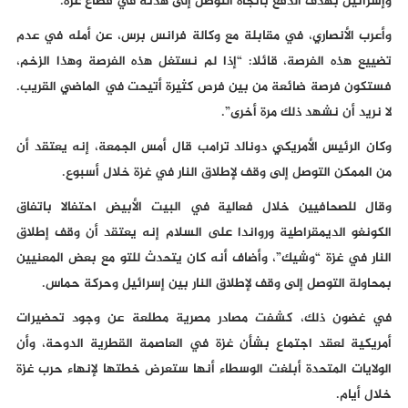
وإسرائيل بهدف الدفع باتجاه التوصل إلى هدنة في قطاع غزة.
وأعرب الأنصاري، في مقابلة مع وكالة فرانس برس، عن أمله في عدم
تضييع هذه الفرصة، قائلا: “إذا لم نستغل هذه الفرصة وهذا الزخم،
فستكون فرصة ضائعة من بين فرص كثيرة أتيحت في الماضي القريب.
لا نريد أن نشهد ذلك مرة أخرى”.
وكان الرئيس الأمريكي دونالد ترامب قال أمس الجمعة، إنه يعتقد أن
من الممكن التوصل إلى وقف لإطلاق النار في غزة خلال أسبوع.
وقال للصحافيين خلال فعالية في البيت الأبيض احتفالا باتفاق
الكونغو الديمقراطية ورواندا على السلام إنه يعتقد أن وقف إطلاق
النار في غزة “وشيك”، وأضاف أنه كان يتحدث للتو مع بعض المعنيين
بمحاولة التوصل إلى وقف لإطلاق النار بين إسرائيل وحركة حماس.
في غضون ذلك، كشفت مصادر مصرية مطلعة عن وجود تحضيرات
أمريكية لعقد اجتماع بشأن غزة في العاصمة القطرية الدوحة، وأن
الولايات المتحدة أبلغت الوسطاء أنها ستعرض خطتها لإنهاء حرب غزة
خلال أيام.