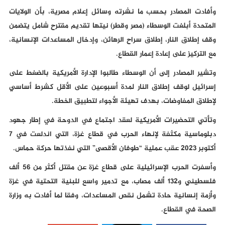
وأفادت المصادر بحسب ما نشرته وسائل إعلام مصرية، بأن الولايات
المتحدة أبلغت الوسطاء (مصر وقطر) نيتها تقديم مقترح شامل يتضمن
وقف إطلاق النار، إطلاق سراح الرهائن، وإدخال المساعدات الإنسانية،
مع التركيز على إعادة إعمار القطاع.
وتشير المصادر إلى أن الوسطاء طالبوا الإدارة الأمريكية بالضغط على
إسرائيل لوقف إطلاق النار لمدة أسبوعين على الأقل كشرط أساسي
لإطلاق المفاوضات، بهدف تهيئة الأجواء لتطبيق الخطة.
وتأتي التحضيرات الأمريكية لعقد اجتماع في الدوحة في إطار جهود
دبلوماسية مكثفة لإنهاء الحرب في قطاع غزة، التي اندلعت في 7
أكتوبر 2023 عقب عملية “طوفان الأقصى” التي نفذتها حركة حماس.
وأسفرت الحرب الإسرائيلية على قطاع غزة عن مقتل أكثر من 56 ألف
فلسطيني و132 ألف مصاب، مع تدمير واسع للبنية التحتية في غزة
وأزمة إنسانية حادة تشمل نقص المساعدات، وفقا لما أفادت به وزارة
الصحة في القطاع.