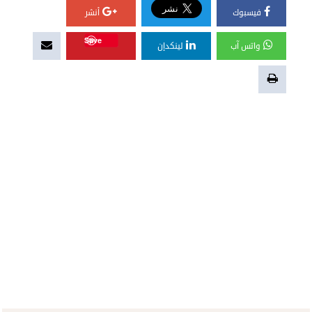
فيسبوك
أنشر
Save
واتس آب
لينكدإن