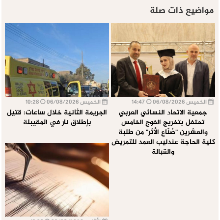
مواضيع ذات صلة
الخميس 06/08/2026
14:47
الخميس 06/08/2026
10:28
جمعية الاتحاد النسائي العربي
الجريمة الثانية خلال ساعات: قتيل
تحتفل بتخريج الفوج الخامس
بإطلاق نار في المقيبلة
والعشرين "صُنّاع الأثر" من طلبة
كلية الحاجة عندليب العمد للتمريض
والقبالة