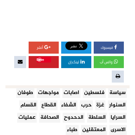
فيسبوك
أنشر
Save
واتس آب
لينكدإن
سياسة
فلسطين
اصابات
مواجهات
طوفان
السنوار
غزة
حرب
الشفاء
القطاع
القسام
السرايا
السلطة
الدحدوح
الصحافة
عمليات
الاسرى
المعتقلين
طباء