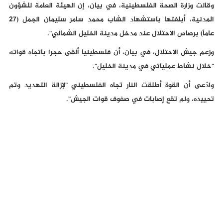
وقالت وزارة الصحة الفلسطينية، في بيان، إن الهيئة العامة للشؤون
المدنية، أبلغتها باستشهاد الشاب محمد سامر سليمان الجمل (27
عاماً) برصاص الاحتلال عند مدخل مدينة الخليل الشمالي".
وزعم جيش الاحتلال، في بيان، أن فلسطينيا ألقى حجرا باتجاه قواته
"خلال نشاط عملياتي في مدينة الخليل".
وادّعى أن القوة أطلقت النار تجاه الفلسطيني "لإزالة التهديد وتم
تحييده، ولم تقع إصابات في صفوف قوات الجيش".