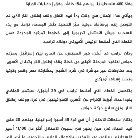
وفاة 460 فلسطينيًا، بينهم 154 طفلًا، وفق إحصاءات الوزارة.
ويأتي هذا الإعلان في وقتٍ بدأ فيه اتفاق وقف إطلاق النار الذي تم
التوصل إليه بوساطة دولية حيّز التنفيذ ظهر الجمعة، تزامنًا مع بدء
انسحاب جيش الاحتلال تدريجيًا إلى خطوط تمركزه الجديدة ضمن
الخطة التي أعلنها الرئيس الأميركي دونالد ترامب.
وكان ترامب قد أعلن، فجر الخميس، عن اتفاق بين إسرائيل وحركة
حماس لتنفيذ المرحلة الأولى من خطة وقف إطلاق النار وتبادل الأسرى،
بعد مفاوضات غير مباشرة في شرم الشيخ بمشاركة مصر وقطر وتركيا
وتحت إشراف أميركي.
وتتضمن الخطة التي أعلنها ترامب في 29 أيلول/ سبتمبر الماضي
بنودًا عدة، أبرزها الإفراج عن الأسرى الإسرائيليين في غزة، ووقف إطلاق
النار، ونزع سلاح حركة حماس.
وتقدّر سلطات الاحتلال أن في غزة 48 أسيرًا إسرائيليًا، بينهم 20 على
قيد الحياة، في حين يقبع في سجون الاحتلال أكثر من 11,100 أسير
فلسطيني يعانون من التعذيب والإهمال الطبي والتجويع، ما أدى إلى