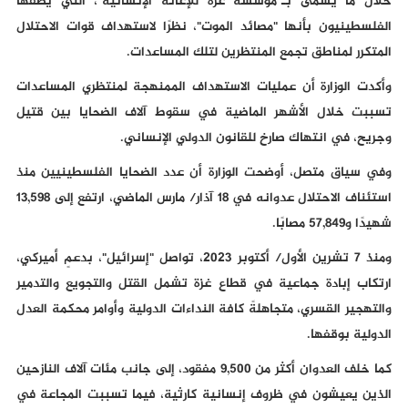
خلال ما يسمى بـ"مؤسسة غزة للإغاثة الإنسانية"، التي يصفها
الفلسطينيون بأنها "مصائد الموت"، نظرًا لاستهداف قوات الاحتلال
المتكرر لمناطق تجمع المنتظرين لتلك المساعدات.
وأكدت الوزارة أن عمليات الاستهداف الممنهجة لمنتظري المساعدات
تسببت خلال الأشهر الماضية في سقوط آلاف الضحايا بين قتيل
وجريح، في انتهاك صارخ للقانون الدولي الإنساني.
وفي سياق متصل، أوضحت الوزارة أن عدد الضحايا الفلسطينيين منذ
استئناف الاحتلال عدوانه في 18 آذار/ مارس الماضي، ارتفع إلى 13,598
شهيدًا و57,849 مصابًا.
ومنذ 7 تشرين الأول/ أكتوبر 2023، تواصل "إسرائيل"، بدعمٍ أميركي،
ارتكاب إبادة جماعية في قطاع غزة تشمل القتل والتجويع والتدمير
والتهجير القسري، متجاهلةً كافة النداءات الدولية وأوامر محكمة العدل
الدولية بوقفها.
كما خلف العدوان أكثر من 9,500 مفقود، إلى جانب مئات آلاف النازحين
الذين يعيشون في ظروف إنسانية كارثية، فيما تسببت المجاعة في