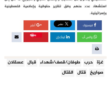
استشهاد عدد منهم وفق تقارير حقوقية وإعلامية فلسطينية
وإسرائيلية.
فيسبوك
أنشر
Save
واتس آب
لينكدإن
غزة
حرب
طوفان/قصف/شهداء
قبال
عسقلان
صواريخ
قتال
القتال