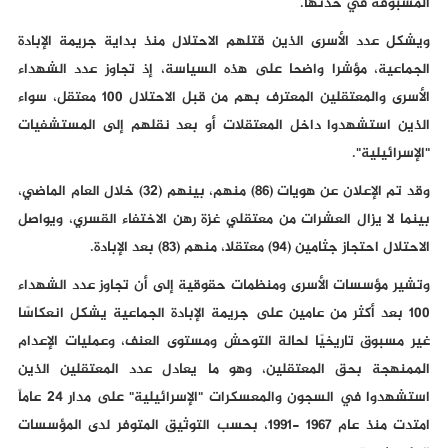
المسبوقة في حدتها.
ويشكل عدد الأسرى الذين قتلهم الاحتلال منذ بداية جريمة الإبادة
الجماعية، مؤشرا واضحا على هذه السياسة، إذ تجاوز عدد الشهداء
الأسرى والمعتقلين المعترف بهم من قبل الاحتلال 100 معتقل، سواء
الذين استشهدوا داخل المعتقلات أو بعد نقلهم إلى المستشفيات
"الإسرائيلية".
وقد تم الإعلان عن هويات (86) منهم، بينهم (32) خلال العام الماضي،
بينما لا يزال العشرات من معتقلي غزة رهن الاختفاء القسري، ويواصل
الاحتلال احتجاز جثامين (94) معتقلا، منهم (83) بعد الإبادة.
وتشير مؤسسات الأسرى ومنظمات حقوقية إلى أن تجاوز عدد الشهداء
100 بعد أكثر من عامين على جريمة الإبادة الجماعية يشكل انعكاسًا
غير مسبوق تاريخيًا لحالة التوحش ومستوى العنف، وعمليات الإعدام
الممنهجة بحق المعتقلين، وهو ما يعادل عدد المعتقلين الذين
استشهدوا في السجون والمعسكرات "الإسرائيلية" على مدار 24 عاماً
امتدت منذ عام 1967 -1991، بحسب التوثيق المتوفر لدى المؤسسات