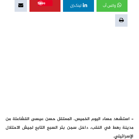
Save
واتس آب
لينكدإن
- استشهد مساء اليوم الخميس، المعتقل حسن عيسى القشاعلة من
مدينة رهط في النقب، داخل سجن بئر السبع التابع لجيش الاحتلال
الإسرائيلي.