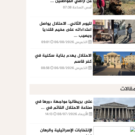
من أراضي المواطنين ...
أمس الساعة 07:38
لليوم الثاني.. الاحتلال يواصل
اعتداءاته على مخيم قلنديا
ويصيب ...
الخميس 06/08/2026
09:01
الاحتلال يهدم بناية سكنية في
كفر قاسم
الخميس 06/08/2026
08:58
قالات
على بريطانيا مواجهة دورها في
صناعة الاحتلال القائم في ...
الأربعاء 08/07/2026
14:13
الإنتخابات الإسرائيلية والرهان