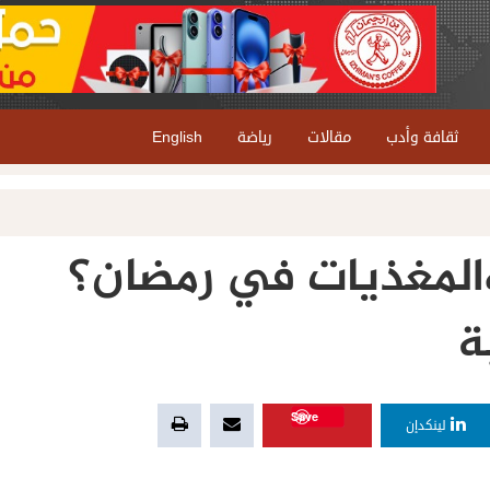
ثقافة وأدب
مقالات
رياضة
English
والمغذيات في رمضان؟
ة
Save
لينكدإن