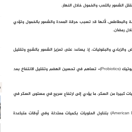
لل الشعور بالتعب والخمول خلال النهار.
سة والبطاطس، لأنها قد تسبب حرقة المعدة والشعور بالخمول وتؤدي
ال رمضان.
الزبادي والبقوليات، إذ يساعد على تعزيز الشعور بالشبع وتقليل
كما يحتوي الزبادي واللبن الرائب على بكتيريا نافعة -بروبيوتيك (Probiotics)- تساهم في تحسين الهضم وتقليل الانتفاخ بعد
م
يات كبيرة من السكر، ما يؤدي إلى ارتفاع سريع في مستوى السكر في
وتوصي جمعية السكري الأمريكية (American Diabetes Association) بتناول الحلويات بكميات معتدلة وفي أوقات متباعدة