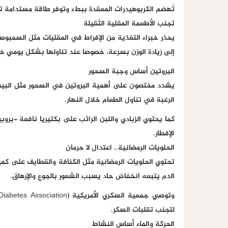
تُهضم الكربوهيدرات المعقدة ببطء وتوفر طاقة مستدامة تق
تجنب الأطعمة المقلية الثقيلة
يحذر خبراء التغذية من الإفراط في المقليات مثل السمبو
إلى زيادة الوزن بسرعة، خصوصا عند تناولها بشكل يومي خل
البروتين أساس وجبة السحور
يشدد مختصون على أهمية البروتين في السحور مثل البيض و
الرغبة في تناول الطعام خلال النهار.
الإفطار.
الحلويات الرمضانية.. اعتدال لا حرمان
تحتوي الحلويات الرمضانية مثل الكنافة والقطايف على كم
الدم يتبعه انخفاض حاد يسبب الشعور بالجوع والإرهاق.
لتجنب تقلبات السكر.
الحركة والماء أساس النشاط