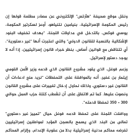
ونقل موقع صحيفة "هآرتس" الإلكتروني عن مصادر مطلعة قولها إن
رئيس الحكومة الإسرائيلية، بنيامين نتنياهو، أوعز لسكرتير الحكومة،
يوسي فوكس، بالتدخل في مداولات اللجنة، "بهدف تخفيف البنود
الإشكالية بالنسبة للقانون الدولي" والتي اعتبرت أنها "غير دستورية"،
أي تتناقض مع قوانين أساس، بنظر خبراء قانون إسرائيليين، إذا أنه لا
يوجد دستور لإسرائيل.
وزعم فوغل، الذي يقود مشروع القانون الذي قدمه وزير الأمن القومي
إيتمار بن غفير، أنه بالموافقة على التحفظات "نريد منع ادعاءات أن
القانون غير دستوري، ولذلك نحاول إدخال تغييرات على مشروع القانون
ونصوت عليها. كما تم الاتفاق على أن تشطب كتلة حزب العمل حوالي
300 – 350 تحفظا قدمته".
ووافقت اللجنة على تحفظ قدمه فوغل حيال "تمييز غير دستوري"
تعالى من البند الذي يسمح بالسجن المؤبد لمواطنين إسرائيليين
تفرضه محاكم مدنية إسرائيلية بدلا من عقوبة الإعدام، وإلزام المحاكم