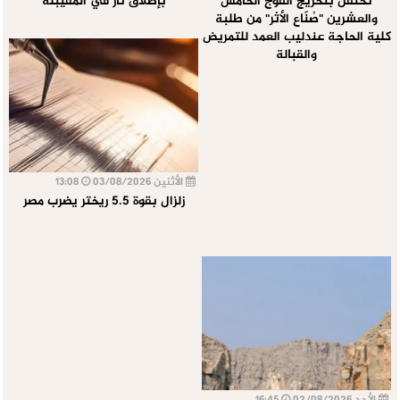
تحتفل بتخريج الفوج الخامس
بإطلاق نار في المقيبلة
والعشرين "صُنّاع الأثر" من طلبة
كلية الحاجة عندليب العمد للتمريض
والقبالة
الأثنين 03/08/2026
13:08
زلزال بقوة 5.5 ريختر يضرب مصر