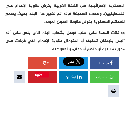
العسكرية الإسرائيلية في الضفة الغربية بفرض عقوبة الإعدام على
فلسطينيين. وحسب الصحيفة فإنه تم تغيير هذا البند بحيث يسمح
للمحاكم العسكرية بفرض عقوبة السجن المؤبد.
ووافقت اللجنة على طلب فوغل بشطب البند الذي ينص على أنه
"ليس بالإمكان تخفيف أو استبدال عقوبة الإعدام التي فُرضت على
مخرب مشتبه أو متهم أو مدان، والعفو عنه"
فيسبوك
أنشر
Save
واتس آب
لينكدإن