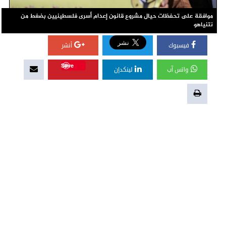
موافقة على تحفظات حيال مشروع قانون إعدام أسرى فلسطينيين بضغط من
نتنياهو
فيسبوك
أنشر
Save
واتس آب
لينكدإن