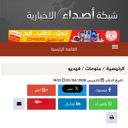
القائمة الرئيسية
الرئيسية
/
منوعات
/
فيديو
تاريخ النشر:
الخميس 02/04/2026
14:52
فيسبوك
أنشر
Save
واتس آب
لينكدإن