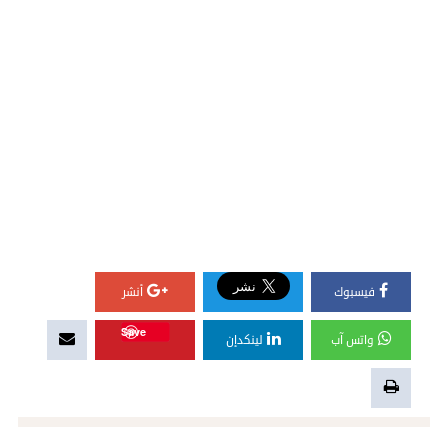
فيسبوك
أنشر
Save
واتس آب
لينكدإن