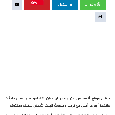
Save
واتس آب
لينكدإن
- قال موقع أكسيوس عن مصادر ان بيان نتنياهو جاء بعد محادثات
هاتفية أجراها أمس مع ترمب ومبعوث البيت الأبيض ستيف ويتكوف.