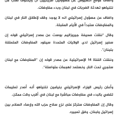
واضاف موقع اكسيوس عن مسؤولين أمريكيين ان ويتكوف طلب من
نتنياهو تهدئة الضربات في لبنان وبدء مفاوضات.
واضاف عن مسؤول إسرائيلي انه لا يوجد وقف لإطلاق النار في لبنان
والمفاوضات ستبدأ في الأيام المقبلة.
وقال "نقلت صحيفة جيروزاليم بوست عن مصدر إسرائيلي قوله إن
سفير إسرائيل لدى الولايات المتحدة سيقود المفاوضات المتعلقة
بلبنان".
ونقلت القناة 14 الإسرائيلية عن مصدر قوله إن "المفاوضات مع لبنان
ستجري تحت النار، ونستعد لهجمات متواصلة".
وأعلن رئيس الوزراء الإسرائيلي بنيامين نتنياهو أنه أصدر تعليمات
تقضي بالبدء في مفاوضات مباشرة مع لبنان في أقرب وقت ممكن.
وقال إن المفاوضات ستركز على نزع سلاح حزب الله وإرساء السلام بين
إسرائيل ولبنان، وفق تعبيره.