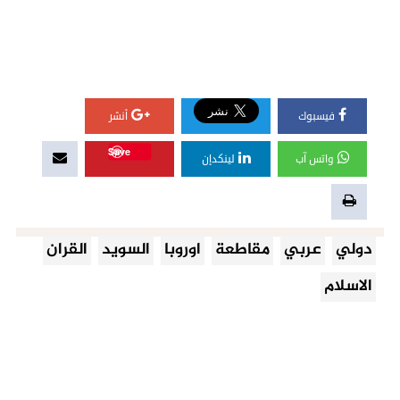
فيسبوك
أنشر
Save
واتس آب
لينكدإن
دولي
عربي
مقاطعة
اوروبا
السويد
القران
الاسلام