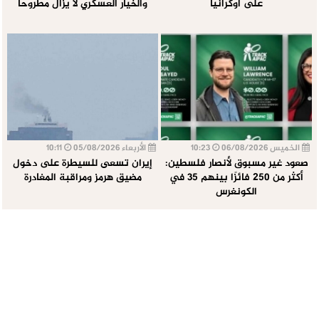
على أوكرانيا
والخيار العسكري لا يزال مطروحا
الخميس 06/08/2026
10:23
الأربعاء 05/08/2026
10:11
صعود غير مسبوق لأنصار فلسطين:
إيران تسعى للسيطرة على دخول
أكثر من 250 فائزًا بينهم 35 في
مضيق هرمز ومراقبة المغادرة
الكونغرس