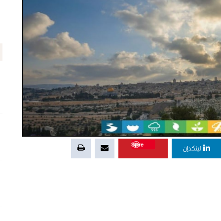
Save
لينكدإن