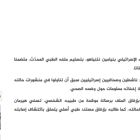
 الإسرائيلي بنيامين نتنياهو، بتسليم ملفه الطبي المحدّث، متضمنا
تا.
د ناشطين وصحافيين إسرائيليين سبق أن تناولوا في منشورات حالته
ة إخفائه معلومات حول وضعه الصحي.
م
و بإرفاق الملف برسالة موقعة من طبيبه الشخصي، تسفي هيرمان
لحالته، كما طالبه بإرفاق مستند طبي أصلي يتعلق باكتشاف إصابته