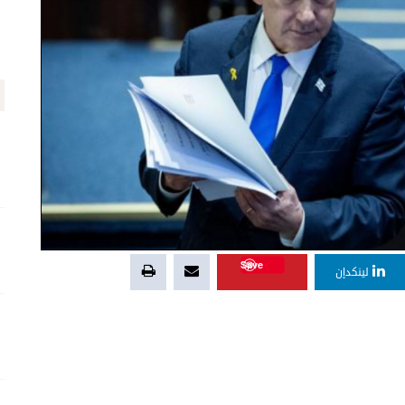
Save
لينكدإن