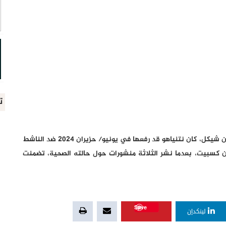
ت
وجاء قرار المحكمة في إطار دعوى تشهير بقيمة نصف مليون شيكل، كان نتنياهو قد رفعها في يونيو/ حزيران 2024 ضد الناشط
 كسبيت، بعدما نشر الثلاثة منشورات حول حالته الصحية، تضمنت
Save
لينكدإن