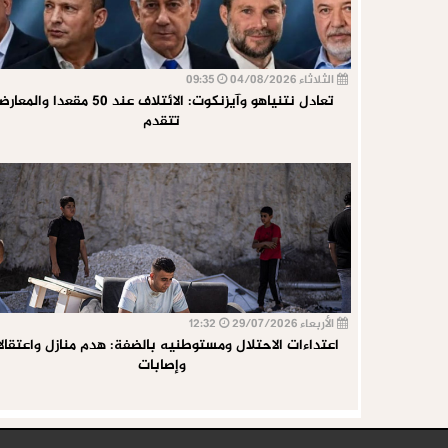
الثلاثاء 04/08/2026
09:35
تعادل نتنياهو وآيزنكوت: الائتلاف عند 50 مقعدا والم
تتقدم
الأربعاء 29/07/2026
12:32
اعتداءات الاحتلال ومستوطنيه بالضفة: هدم منازل واعتقال
وإصابات