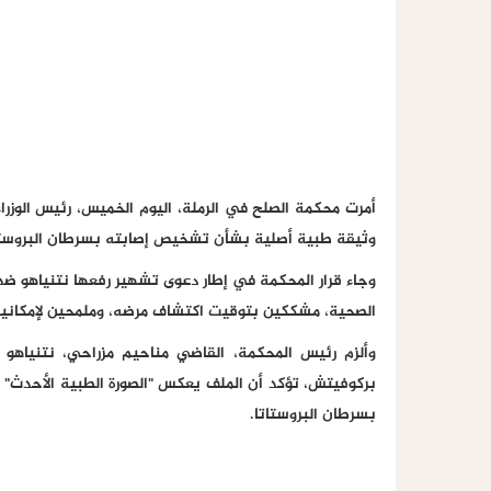
أمرت محكمة الصلح في الرملة، اليوم الخميس، رئيس الوزراء
وثيقة طبية أصلية بشأن تشخيص إصابته بسرطان البروستا
وجاء قرار المحكمة في إطار دعوى تشهير رفعها نتنياهو ض
الصحية، مشككين بتوقيت اكتشاف مرضه، وملمحين لإمكاني
وألزم رئيس المحكمة، القاضي مناحيم مزراحي، نتنياه
بركوفيتش، تؤكد أن الملف يعكس "الصورة الطبية الأحدث" 
بسرطان البروستاتا.