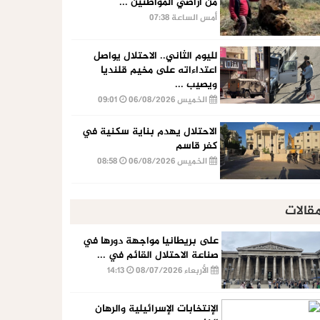
من أراضي المواطنين ...
أمس الساعة 07:38
لليوم الثاني.. الاحتلال يواصل
اعتداءاته على مخيم قلنديا
ويصيب ...
الخميس 06/08/2026
09:01
الاحتلال يهدم بناية سكنية في
كفر قاسم
الخميس 06/08/2026
08:58
قالات
على بريطانيا مواجهة دورها في
صناعة الاحتلال القائم في ...
الأربعاء 08/07/2026
14:13
الإنتخابات الإسرائيلية والرهان