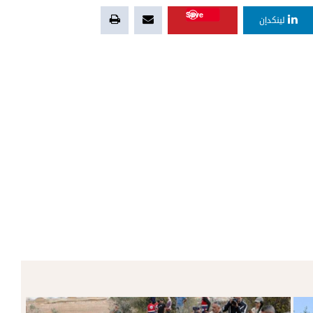
Save
لينكدإن