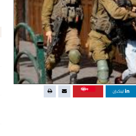
Save
لينكدإن