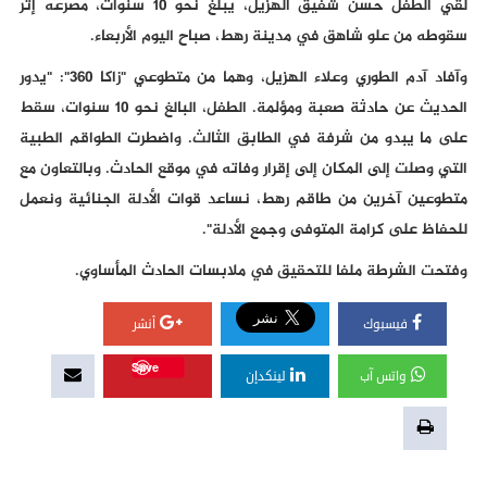
لقي الطفل حسن شفيق الهزيل، يبلغ نحو 10 سنوات، مصرعه إثر
سقوطه من علو شاهق في مدينة رهط، صباح اليوم الأربعاء.
وآفاد آدم الطوري وعلاء الهزيل، وهما من متطوعي "زاكا 360": "يدور
الحديث عن حادثة صعبة ومؤلمة. الطفل، البالغ نحو 10 سنوات، سقط
على ما يبدو من شرفة في الطابق الثالث. واضطرت الطواقم الطبية
التي وصلت إلى المكان إلى إقرار وفاته في موقع الحادث. وبالتعاون مع
متطوعين آخرين من طاقم رهط، نساعد قوات الأدلة الجنائية ونعمل
للحفاظ على كرامة المتوفى وجمع الأدلة".
وفتحت الشرطة ملفا للتحقيق في ملابسات الحادث المأساوي.
فيسبوك
أنشر
Save
واتس آب
لينكدإن