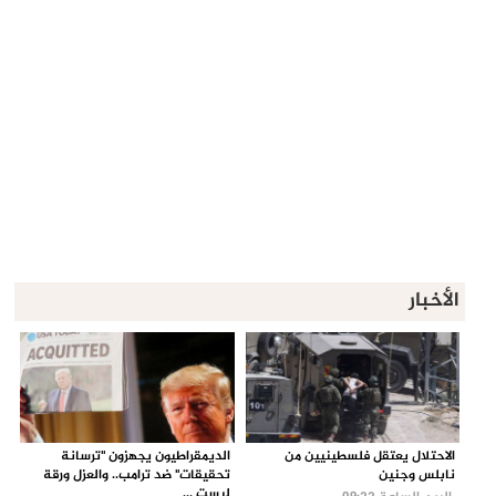
الأخبار
الاحتلال يعتقل فلسطينيين من
الديمقراطيون يجهزون "ترسانة
نابلس وجنين
تحقيقات" ضد ترامب.. والعزل ورقة
ليست ...