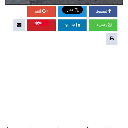
فيسبوك
أنشر
Save
واتس آب
لينكدإن