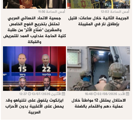
أمس الساعة 12:02
أمس الساعة 11:56
الجريمة الثانية خلال ساعات: قتيل
جمعية الاتحاد النسائي العربي
بإطلاق نار في المقيبلة
تحتفل بتخريج الفوج الخامس
والعشرين "صُنّاع الأثر" من طلبة
كلية الحاجة عندليب العمد للتمريض
والقبالة
الأحد 02/08/2026
16:48
الأثنين 13/07/2026
12:37
الاحتلال يعتقل 12 مواطناً خلال
ايزنكوت يتفوق على نتنياهو وقد
عملية دهم واقتحام بالضفة
يحصل على الأغلبية بدون الأحزاب
العربية