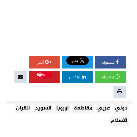
فيسبوك
أنشر
Save
واتس آب
لينكدإن
دولي
عربي
مقاطعة
اوروبا
السويد
القران
الاسلام