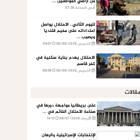
من أراضي المواطنين ...
أمس الساعة 07:38
لليوم الثاني.. الاحتلال يواصل
اعتداءاته على مخيم قلنديا
ويصيب ...
الخميس 06/08/2026
09:01
الاحتلال يهدم بناية سكنية في
كفر قاسم
الخميس 06/08/2026
08:58
قالات
على بريطانيا مواجهة دورها في
صناعة الاحتلال القائم في ...
الأربعاء 08/07/2026
14:13
الإنتخابات الإسرائيلية والرهان