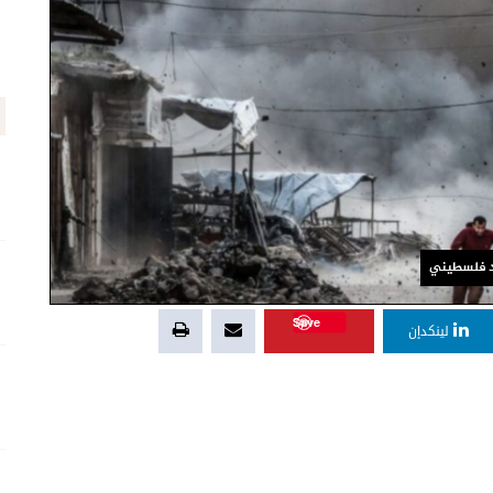
يد فلسطيني
Save
لينكدإن