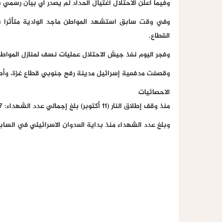
وفيما اعلن الاحتلال اغتيال الحداد لم يصدر اي بيان رسمي
وفي وقت سابق استشهد المواطن ماجد الوادية متأثرا ب
القطاع.
وفجر اليوم نفذ جيش الاحتلال عمليات نسف لمنازل الموا
وقصفت مدفعية إسرائيل مدينة رفح جنوبي قطاع غزة، وأطلق
الاحصائيات
منذ وقف إطلاق النار (11 أكتوبر) بلغ إجمالي عدد الشهداء: 857 اضافة إلى 2486 مصابا وإجمالي حالات الانتشال: 771 شهيدا.
وبلغ عدد الشهداء منذ بداية العدوان الاسرائيلي في السابع من أكتوبر 2023: 72744 شهي