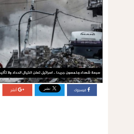
سبعة شهداء وخمسون جريحا .. اسرائيل تعلن اغتيال الحداد ولا تأك
فيسبوك
أنشر