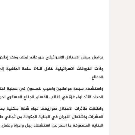
يواصل جيش الاحتلال الاسرائيلي خروقاته لملف وقف إطلاق النار في يومه 219 في مخ
القطاع.
واستشهد سبعة مواطنين واصيب خمسون في عملية اغتيال 
الحداد قائد لواء غزة في كتائب القسام الجناح العسكري لحر
واطلقت طائرات الاحتلال صواريخها تجاه شقة سكنية بحي
العشرات واشتعال النيران في البناية المكونة من ثماني ط
البناية المقصوفة ما اسفر عن استشهاد رجل وامراة وطفل.