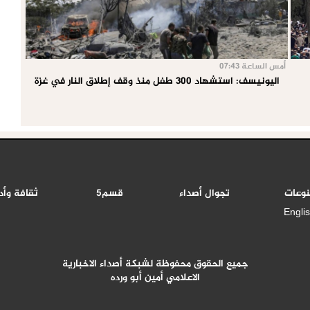
أمس الساعة 07:43
اليونيسف: استشهاد 300 طفل منذ وقف إطلاق النار في غزة
نوعات
تجوال أصداء
قسم5
ثقافة وأد
Engli
جميع الحقوق محفوظة لشبكة أصداء الاخبارية
الاعلامي أمين أبو ورده