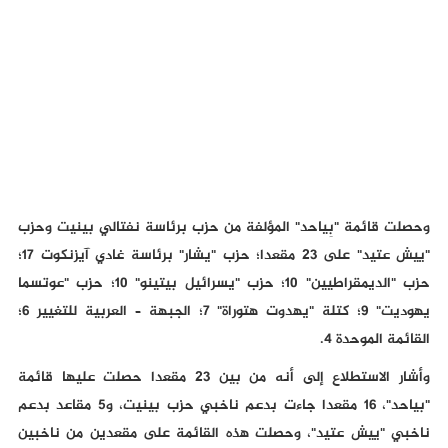
وحصلت قائمة "بِياحد" المؤلفة من حزب برئاسة نفتالي بينيت وحزب
"ييش عتيد" على 23 مقعدا؛ حزب "يشار" برئاسة غادي آيزنكوت 17؛
حزب "الديمقراطيين" 10؛ حزب "يسرائيل بيتينو" 10؛ حزب "عوتسما
يهوديت" 9؛ كتلة "يهدوت هتوراة" 7؛ الجبهة – العربية للتغيير 6؛
القائمة الموحدة 4.
وأشار الاستطلاع إلى أنه من بين 23 مقعدا حصلت عليها قائمة
"بياحد"، 16 مقعدا جاءت بدعم ناخبي حزب بينيت، و5 مقاعد بدعم
ناخبي "ييش عتيد"، وحصلت هذه القائمة على مقعدين من ناخبين