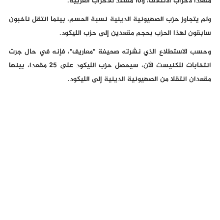
مقعدا لأحزاب الائتلاف، و10 مقاعد للأحزاب العربية.
ولم يتجاوز حزب الصهيونية الدينية نسبة الحسم، بينما انتقل ناخبون
سابقون لهذا الحزب بحجم مقعدين إلى حزب الليكود.
وحسب الاستطلاع الذي نشرته صحيفة "معاريف"، فإنه في حال جرت
انتخابات للكنيست الآن، سيحصل حزب الليكود على 25 مقعدا، بينها
مقعدان انتقلا من الصهيونية الدينية إلى الليكود.