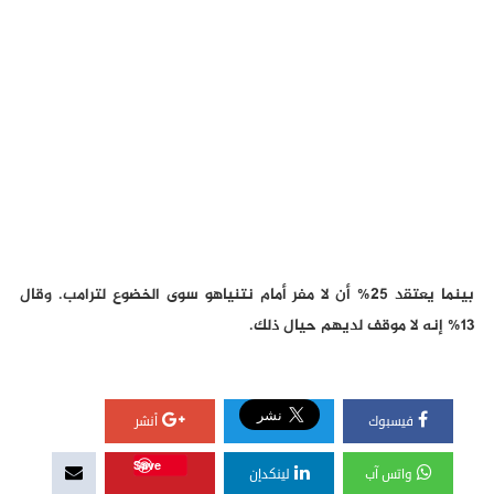
بينما يعتقد 25% أن لا مفر أمام نتنياهو سوى الخضوع لترامب. وقال
13% إنه لا موقف لديهم حيال ذلك.
فيسبوك
أنشر
Save
واتس آب
لينكدإن