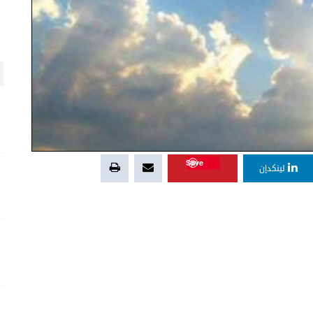
Save
لينكدإن