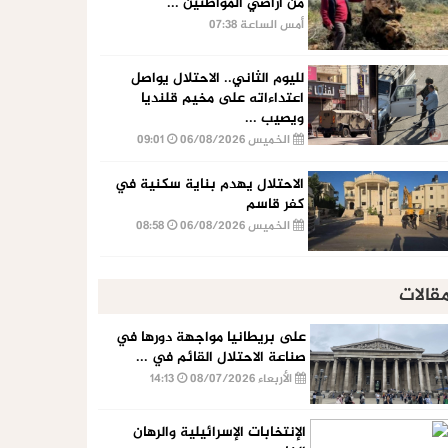
من أراضي المواطنين ...
أمس الساعة 07:38
لليوم الثاني.. الاحتلال يواصل
اعتداءاته على مخيم قلنديا
ويصيب ...
الخميس 06/08/2026
09:01
الاحتلال يهدم بناية سكنية في
كفر قاسم
الخميس 06/08/2026
08:58
قالات
على بريطانيا مواجهة دورها في
صناعة الاحتلال القائم في ...
الأربعاء 08/07/2026
14:13
الإنتخابات الإسرائيلية والرهان