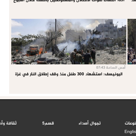
غد
1631 انتهاكاً لقوات الاحتلال والمستوطنين بالضفة خلال أسبوع
أمس الساعة 07:43
اليونيسف: استشهاد 300 طفل منذ وقف إطلاق النار في غزة
نوعات
تجوال أصداء
قسم5
ثقافة وأد
Engli