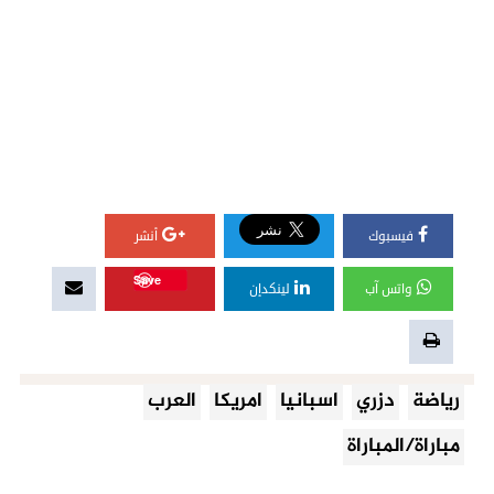
فيسبوك
أنشر
Save
واتس آب
لينكدإن
رياضة
دزري
اسبانيا
امريكا
العرب
مباراة/المباراة