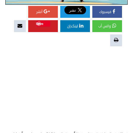
فيسبوك
أنشر
Save
واتس آب
لينكدإن