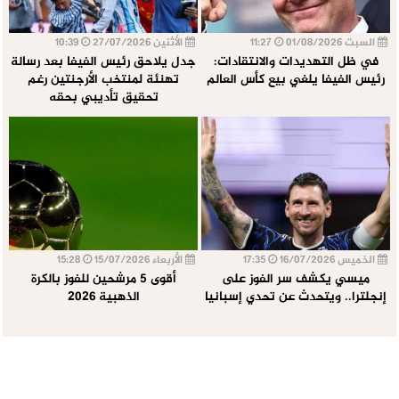
السبت 01/08/2026
11:27
الأثنين 27/07/2026
10:39
في ظل التهديدات والانتقادات:
جدل يلاحق رئيس الفيفا بعد رسالة
رئيس الفيفا يلغي بيع كأس العالم
تهنئة لمنتخب الأرجنتين رغم
تحقيق تأديبي بحقه
الخميس 16/07/2026
17:35
الأربعاء 15/07/2026
15:28
ميسي يكشف سر الفوز على
أقوى 5 مرشحين للفوز بالكرة
إنجلترا.. ويتحدث عن تحدي إسبانيا
الذهبية 2026