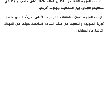
انطلقت المباراة الافتتاحية لكأس العالم 2026 على ملعب أزتيكا في
مكسيكو سيتي، بين المكسيك وجنوب أفريقيا.
أُقيمت المباراة ضمن منافسات المجموعة الأولى، حيث التقى منتخبا
كوريا الجنوبية والتشيك في تمام الساعة الخامسة صباحاً في المباراة
الثانية من البطولة.