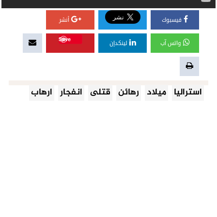
فيسبوك
أنشر
Save
واتس آب
لينكدإن
استراليا
ميلاد
رهائن
قتلى
انفجار
ارهاب