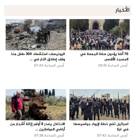
الأخبار
70 ألفا يؤدون صلاة الجمعة في
اليونيسف: استشهاد 300 طفل منذ
المسجد الأقصى
وقف إطلاق النار في ...
أمس الساعة 20:51
أمس الساعة 07:43
اسرائيل تضع خطة لإيواء جواسيسها
الاحتلال يصدر 8 أوامر إزالة أشجار من
في غزة
أراضي المواطنين ...
أمس الساعة 07:42
أمس الساعة 07:38