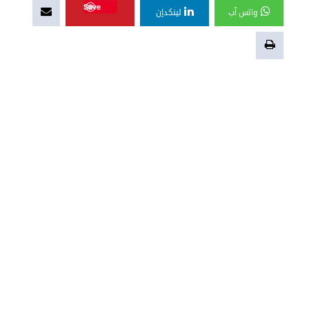
Save
واتس آب
لينكدإن