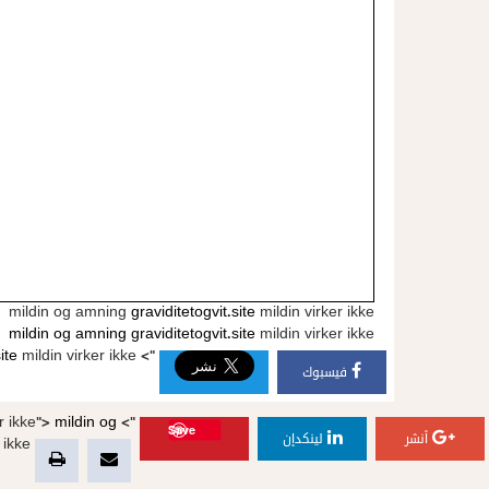
mildin og amning
graviditetogvit.site
mildin virker ikke
mildin og amning
graviditetogvit.site
mildin virker ikke
ite
mildin virker ikke
">
فيسبوك
r ikke">
mildin og
">
Save
أنشر
لينكدإن
ikke">