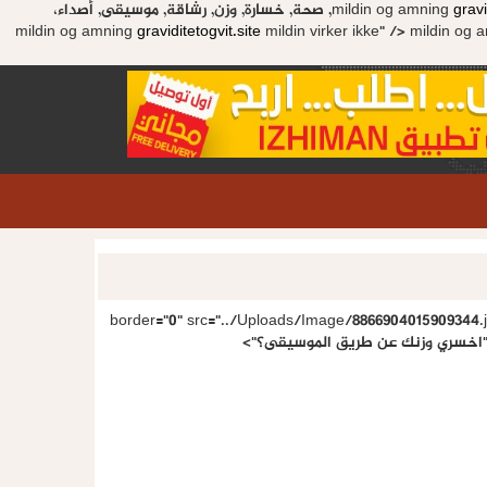
gravi
mildin og amning
mildin virker ikke, صحة, خسارة, وزن, رشاقة, موسيقى, أصداء،
mildin og amning
graviditetogvit.site
mildin virker ikke" />
mildin og 
" border="0" src="../Uploads/Image/8866904015909344.
">