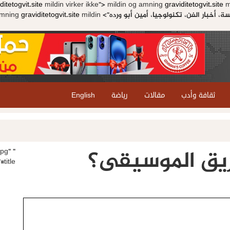
ditetogvit.site
mildin virker ikke">
mildin og amning
graviditetogvit.site
mi
amning
graviditetogvit.site
mildin
ثقافة وأدب
مقالات
رياضة
English
يق الموسيقى؟
jpg"
title="اخسري وزنك عن طريق الموسيقى؟