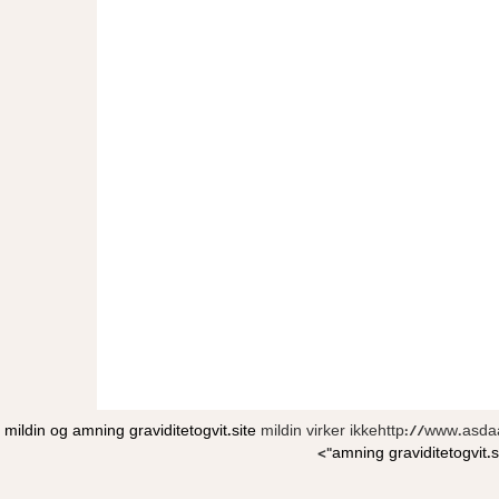
mildin og amning
graviditetogvit.site
mildin virker ikkehttp://www.as
amning
graviditetogvit.s