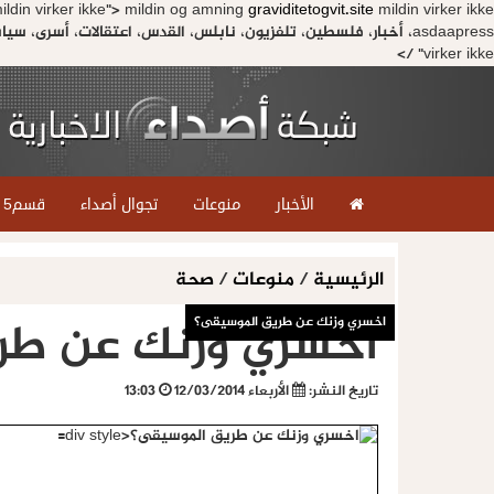
ldin virker ikke">
mildin og amning
graviditetogvit.site
asdaapress، أخبار، فلسطين، تلفزيون، نابلس، القدس، اعتقالات، أسرى، سياسة، أخبار الفن، تكنولوجيا، أمين أبو ورده">
virker ikke" />
الأخبار
منوعات
تجوال أصداء
قسم5
الرئيسية
/
منوعات
/
صحة
اخسري وزنك عن طر
اخسري وزنك عن طريق الموسيقى؟
تاريخ النشر:
الأربعاء 12/03/2014
13:03