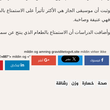
وثبت أن موسيقى الجاز هي الأكثر تأثيراً على الاستمتاع 
فهي عنيفة وصاخبة
.
وأضافت الدراسات أن الاستمتاع بالطعام الذي ينتج عن سماع
mildin og amning
graviditetogvit.site
mildin virker ikke
ID=887">
mildin og
">
فيسبوك
أنشر
لينكدإن
صحة
خسارة
وزن
رشاقة