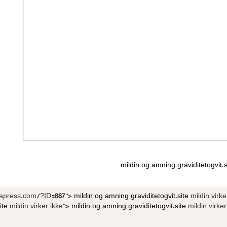
mildin og amning
graviditetogvit.s
daapress.com/?ID=887">
mildin og amning
graviditetogvit.site
mildin virke
ite
mildin virker ikke">
mildin og amning
graviditetogvit.site
mildin virker 