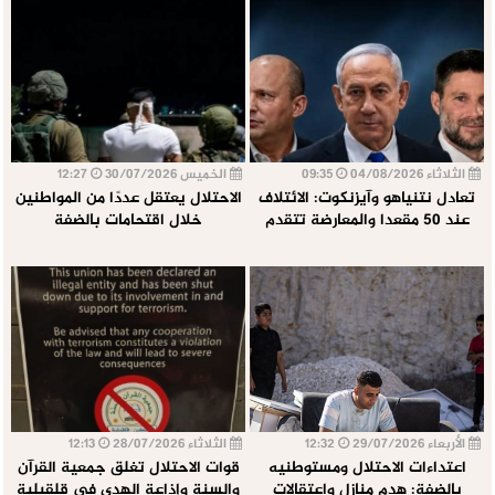
الثلاثاء 04/08/2026
09:35
الخميس 30/07/2026
12:27
تعادل نتنياهو وآيزنكوت: الائتلاف
الاحتلال يعتقل عددًا من المواطنين
عند 50 مقعدا والمعارضة تتقدم
خلال اقتحامات بالضفة
الأربعاء 29/07/2026
12:32
الثلاثاء 28/07/2026
12:13
اعتداءات الاحتلال ومستوطنيه
قوات الاحتلال تغلق جمعية القرآن
بالضفة: هدم منازل واعتقالات
والسنة وإذاعة الهدى في قلقيلية