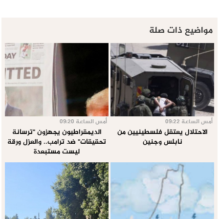
مواضيع ذات صلة
أمس الساعة 09:22
أمس الساعة 09:20
الاحتلال يعتقل فلسطينيين من
الديمقراطيون يجهزون "ترسانة
نابلس وجنين
تحقيقات" ضد ترامب.. والعزل ورقة
ليست مستبعدة