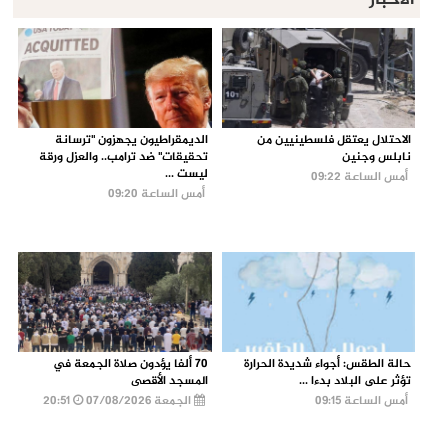
الأخبار
الاحتلال يعتقل فلسطينيين من
الديمقراطيون يجهزون "ترسانة
نابلس وجنين
تحقيقات" ضد ترامب.. والعزل ورقة
ليست ...
أمس الساعة 09:22
أمس الساعة 09:20
حالة الطقس: أجواء شديدة الحرارة
70 ألفا يؤدون صلاة الجمعة في
تؤثر على البلاد بدءا ...
المسجد الأقصى
أمس الساعة 09:15
الجمعة 07/08/2026
20:51