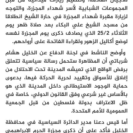
للأجيال القادمة، وتنظيم زيارات ميدانية من قبل
المجموعات الشبابية لأسر شهداء المجزرة، والتوجه
لزيارة مقبرة شهداء المجزرة في حارة الشيخ انطلاقا
من مسجد الشيخ علي البكاء بعد صلاة ظهر يوم
الثلاثاء 25/2 الذي يصادف ذكرى يوم المجزرة نفسه
لوضع أكاليل الزهور ولقراءة الفاتحة على أرواحهم
.
وأوضح الناشط في لجنة الدفاع عن الخليل هشام
شرباتي أن المظاهرة ستحمل رسالة سياسية تتعلق
برفض الواقع الذي تعيشه المدينة تحت الاحتلال من
إغلاق للأسواق وتقييد لحرية الحركة فيها
،
بدعوى
حماية الوجود الاستيطاني داخل المدينة الذي هو
بالأساس غير شرعي وفق القانون الدولي، خاصة في
ظل الاعتراف بدولة فلسطين من قبل الجمعية
العمومية للأمم المتحدة.
أما قيس دعنا مدير الدائرة السياسية في محافظة
الخليل فأكد على أن ذكرى مجزرة الحرم الإبراهيمي