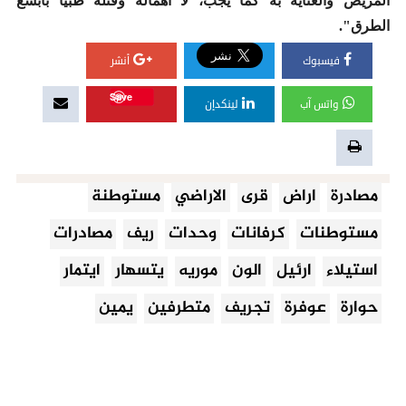
المريض والعناية به كما يجب، لا اهماله وقتله طبيا بابشع
الطرق".
فيسبوك
أنشر
Save
واتس آب
لينكدإن
مصادرة
اراض
قرى
الاراضي
مستوطنة
مستوطنات
كرفانات
وحدات
ريف
مصادرات
استيلاء
ارئيل
الون
موريه
يتسهار
ايتمار
حوارة
عوفرة
تجريف
متطرفين
يمين