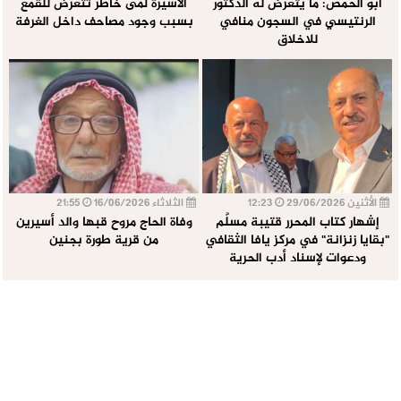
أبو الحمص: ما يتعرض له الدكتور
الأسيرة لمى خاطر تتعرض للقمع
الرنتيسي في السجون منافي
بسبب وجود مصاحف داخل الغرفة
للاخلاق
الأثنين 29/06/2026
12:23
الثلاثاء 16/06/2026
21:55
إشهار كتاب المحرر قتيبة مسلَّم
وفاة الحاج مروح قبها والد أسيرين
"بقايا زنزانة" في مركز يافا الثقافي
من قرية طورة بجنين
ودعوات لإسناد أدب الحرية