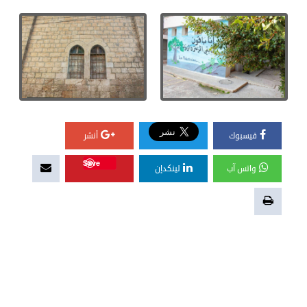
فيسبوك
أنشر
Save
واتس آب
لينكدإن