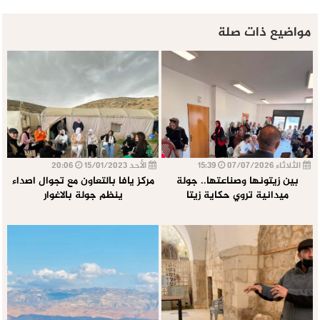
مواضيع ذات صلة
الثلاثاء 07/07/2026
15:39
الأحد 15/01/2023
20:06
بين زيتونها وصناعتها.. جولة
مركز يافا بالتعاون مع تجوال اصداء
ميدانية تروي حكاية زيتا
ينظم جولة بالاغوار