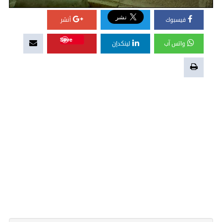
فيسبوك
أنشر
Save
واتس آب
لينكدإن