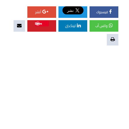
فيسبوك
أنشر
Save
واتس آب
لينكدإن