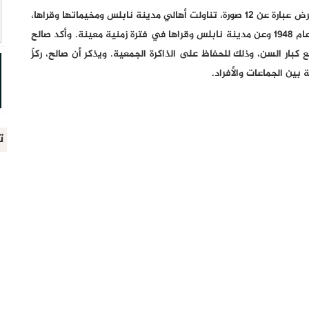
وقدّم حسن صالح، شرحاً للحضور حول معرضه قائلاً، إن المعرض عبارة عن 12 صورة، تناولت أهالي مدينة نابلس ومخيماتها وقراها،
من كل منطقة 5 أشخاص من كبار السن، للحديث عن نكبة عام 1948 وعن مدينة نابلس وقراها في فترة زمنية معينة. وأكد صالح
بار السن، وذلك للحفاظ على الذاكرة الجمعية. ويذكر أن صالح، ركزّ
بين الجماعات والأفراد.
ت