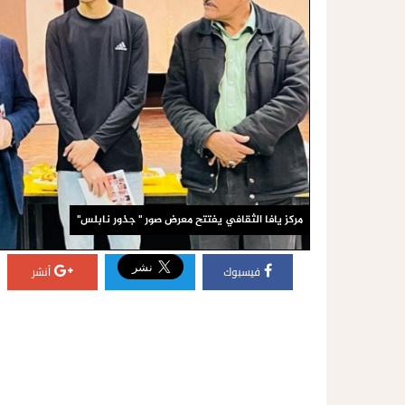
مركز يافا الثقافي يفتتح معرض صور " جذور نابلس"
فيسبوك
أنشر