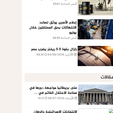
أمس الساعة 09:01
إعلام الأسرى يوثق تصاعد
الانتهاكات بحق المعتقلين خلال
يوليو
أمس الساعة 08:59
زلزال بقوة 5.5 ريختر يضرب مصر
الأثنين 03/08/2026
08:35
قالات
على بريطانيا مواجهة دورها في
صناعة الاحتلال القائم في ...
الأربعاء 08/07/2026
14:13
الإنتخابات الإسرائيلية والرهان