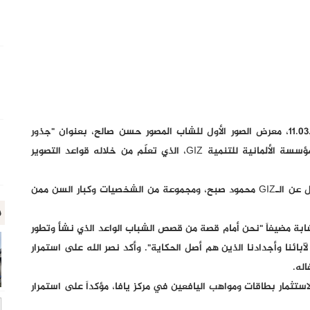
افتتح مركز يافا الثقافي في مخيم بلاطة، السبت 11.03.2023، معرض الصور الأول للشاب المصور حسن صالح، بعنوان "جذور
نابلس"، وذلك ضمن برنامج السلم الأهلي الذي تناوله المؤسسة الألمانية للتنمية GIZ، الذي تعلّم من خلاله قواعد التصوير
وافتُتح المعرض رئيس المركز تيسير نصر الله بحضور الممثل عن الـGIZ محمود صبح، ومجموعة من الشخصيات وكبار السن ممن
م
 الـGIZ في دعم المواهب الشابة مضيفاً "نحن أمام قصة من قصص الشباب الواعد الذي نشأ وتطور
لآبائنا وأجدادنا الذين هم أصل الحكاية". وأكد نصر الله على استمرار
له.
 المعرض أحد نتائج الاستثمار بطاقات ومواهب اليافعين في مركز يافا، مؤكداً على استمرار