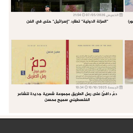
الخميس 07/05/2026
21:54
ر)
"العزلة الدولية" تطارد "إسرائيل" حتى في الفن
الجمعة 10/10/2025
10:34
دمٌ دافئٌ على رمل الطريق مجموعة شعرية جديدة للشاعر
الفلسطيني سميح محسن