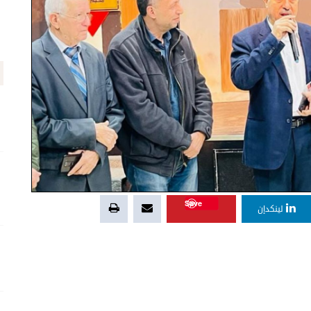
Save
لينكدإن