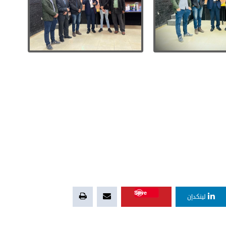
Save
لينكدإن