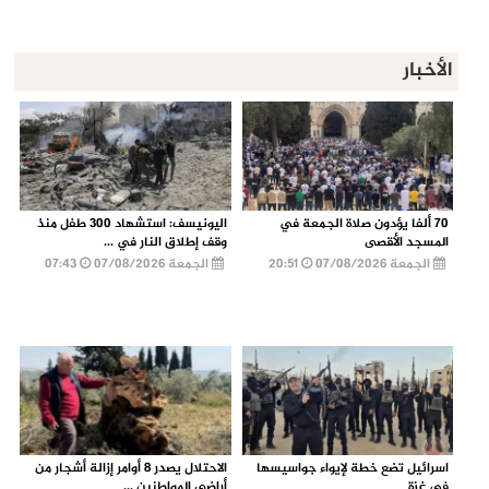
الأخبار
70 ألفا يؤدون صلاة الجمعة في
اليونيسف: استشهاد 300 طفل منذ
المسجد الأقصى
وقف إطلاق النار في ...
الجمعة 07/08/2026
20:51
الجمعة 07/08/2026
07:43
اسرائيل تضع خطة لإيواء جواسيسها
الاحتلال يصدر 8 أوامر إزالة أشجار من
في غزة
أراضي المواطنين ...