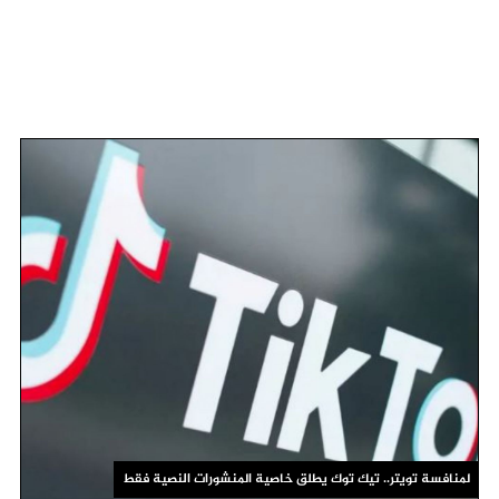
لمنافسة تويتر.. تيك توك يطلق خاصية المنشورات النصية فقط