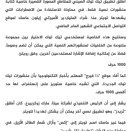
أطلق تطبيق تيك توك الصيني للمقاطع المصورة القصيرة خاصية كتابة
منشورات نصية فقط، في محاولة للاستفادة من الاضطرابات التي
يشهدها تويتر منذ شراء الملياردير الأميركي إيلون ماسك لموقع
التواصل الاجتماعي الشهير العام الماضي.
وستتيح هذه الخاصية لمستخدمي تيك توك الاختيار بين مجموعة
متنوعة من الخلفيات لمنشوراتهم النصية التي يمكن أن تضم وسوماً،
فضلاً عن إمكانية إضافة الإشارة لمستخدمين آخرين، وفق رويترز.
1000 حرف
كما أفاد موقع "ذا فيرج" المهتم بأخبار التكنولوجيا بأن منشورات تيك
توك الجديدة، التي تشبه خاصية ستوريز على إنستغرام، لها حد
أقصى 1000 حرف.
يشار إلى أن الرئيس التنفيذي لشركة ميتا، مارك زوكربيرغ، كان أطلق
"ثريدز"، وهو تطبيق نصي آخر يمكن أن يشكل تهديداً لتويتر.
فيما غير ماسك اسم تويتر إلى "إكس" وأزال شعار الطائر الأزرق، في