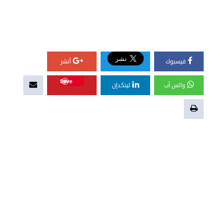
فيسبوك
أنشر
Save
واتس آب
لينكدإن