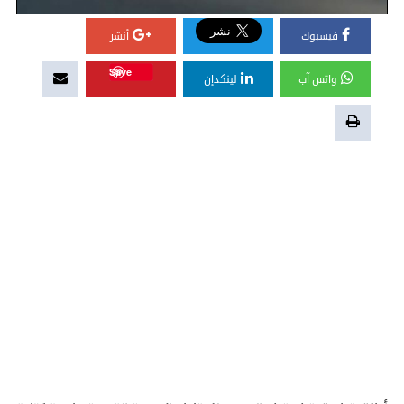
فيسبوك
أنشر
Save
واتس آب
لينكدإن