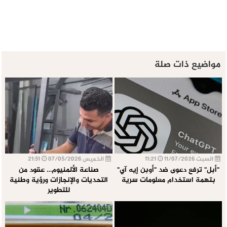
مواضيع ذات صلة
السبت 11/07/2026
11:21
الخميس 07/05/2026
21:51
"أبل" ترفع دعوى ضد "أوبن إيه آي"
صناعة الألمنيوم… عقود من
بتهمة استخدام معلومات سرية
التحديات والإنجازات ورؤية وطنية
للتطوير