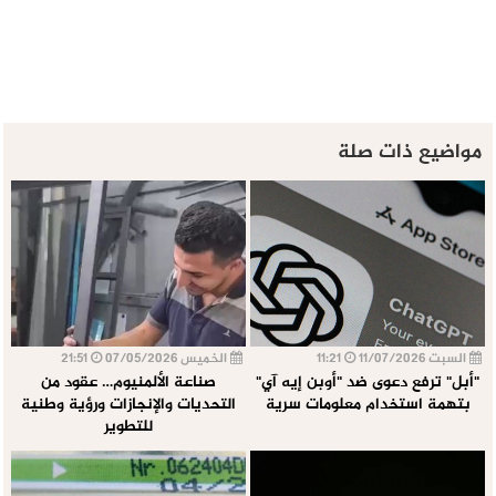
مواضيع ذات صلة
السبت 11/07/2026
11:21
الخميس 07/05/2026
21:51
"أبل" ترفع دعوى ضد "أوبن إيه آي"
صناعة الألمنيوم… عقود من
بتهمة استخدام معلومات سرية
التحديات والإنجازات ورؤية وطنية
للتطوير