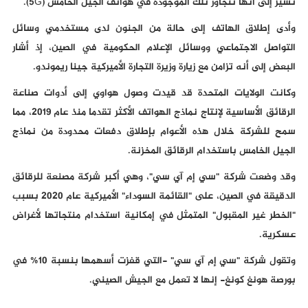
تشير إلى أنها تتجاوز تلك الموجودة في هواتف الجيل الخامس (5G).
وأدى إطلاق الهاتف إلى حالة من الجنون لدى مستخدمي وسائل
التواصل الاجتماعي ووسائل الإعلام الحكومية في الصين، إذ أشار
البعض إلى أنه تزامن مع زيارة وزيرة التجارة الأميركية جينا ريموندو.
وكانت الولايات المتحدة قد قيدت وصول هواوي إلى أدوات صناعة
الرقائق الأساسية لإنتاج نماذج الهواتف الأكثر تقدما منذ عام 2019، مما
سمح للشركة خلال هذه الأعوام بإطلاق دفعات محدودة من نماذج
الجيل الخامس باستخدام الرقائق المخزنة.
وقد وضعت شركة "سي إم آي سي"، وهي أكبر شركة مصنعة للرقائق
الدقيقة في الصين، على "القائمة السوداء" الأميركية عام 2020 بسبب
"الخطر غير المقبول" المتمثل في إمكانية استخدام منتجاتها لأغراض
عسكرية.
وتقول شركة "سي إم آي سي" -التي قفزت أسهمها بنسبة 10% في
بورصة هونغ كونغ- إنها لا تعمل مع الجيش الصيني.