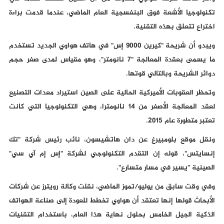
تكنولوجيا الأشعة فوق البنفسجية العام الماضي، عندما قدمت براءة
اختراع تتعلق بهذه التقنية.
ويبدو أن شريحة "كيرين 9000 إس" في هاتف هواوي الجديد تستخدم
ما يسمى بعقدة المعالجة "7 نانومتر"، وهو مقياس لمدى صغر حجم
دوائر الشريحة وبالتالي قوتها.
وتحظر العقوبات الأميركية الحالية على الصين استيراد معدات التصنيع
لعقد المعالجة الأصغر من 14 نانومترا، وهي التكنولوجيا التي كانت
تعتبر متطورة عام 2015.
ونقل موقع بلومبيرغ عن دان هاتشيسون، نائب رئيس شركة "تك
إنسايتس"، قوله إن التقدم التكنولوجي لشركة "إس إم آي سي"
الصينية "يسير في مسار متسارع".
وفي وقت سابق من يوليو/تموز الماضي، نقلت وكالة رويترز عن شركات
الأبحاث قولها إنها تعتقد أن هواوي تخطط للعودة إلى صناعة الهواتف
الذكية الجيل الخامس بحلول نهاية هذا العام، باستخدام التقنيات