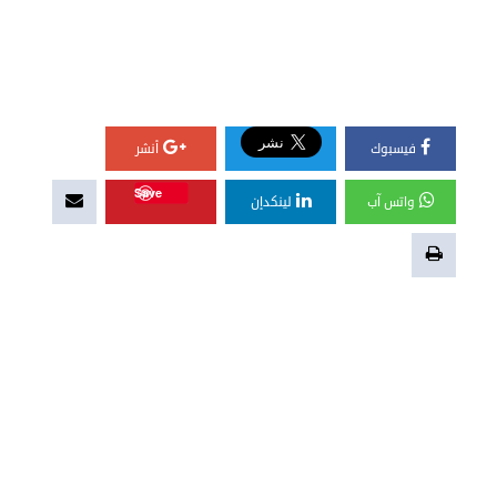
فيسبوك
أنشر
Save
واتس آب
لينكدإن