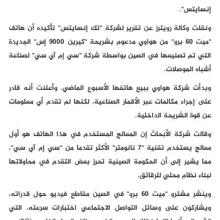
إنسايتس".
ونقلت وكالة رويترز عن تقرير لشركة "تك إنسايتس" تأكيده أن هاتف
"ميت 60 برو" من هواوي مدعوم بشريحة "كيرين 9000 إس" الجديدة
التي تم تصنيعها في الصين بواسطة شركة "سي إم آي سي" لصناعة
أشباه الموصلات.
وبدأت شركة هواوي ببيع هاتفها الأسبوع الماضي. وأعلنت أنه قادر
على إجراء مكالمات عبر الأقمار الصناعية، لكنها لم تقدم أي معلومات
عن قوة الشريحة الداخلية.
وقالت شركة الأبحاث إن المعالج المستخدم في هذا الهاتف هو أول
معالج يستخدم تقنية "7 نانومتر" الأكثر تقدما من "سي إم آي سي"،
مما يشير إلى أن الحكومة الصينية تحرز بعض التقدم في محاولاتها
لبناء نظام محلي للرقائق.
وينشر مشترو "ميت 60 برو" في الصين مقاطع فيديو حول قدراته،
ويشاركون على وسائل التواصل الاجتماعي اختبارات سرعته، التي