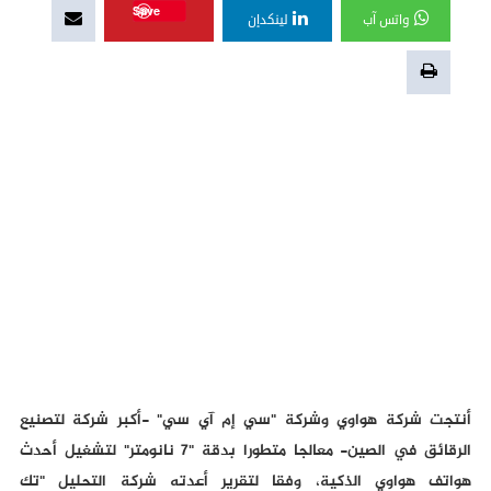
Save
واتس آب
لينكدإن
أنتجت شركة هواوي وشركة "سي إم آي سي" -أكبر شركة لتصنيع
الرقائق في الصين- معالجا متطورا بدقة "7 نانومتر" لتشغيل أحدث
هواتف هواوي الذكية، وفقا لتقرير أعدته شركة التحليل "تك