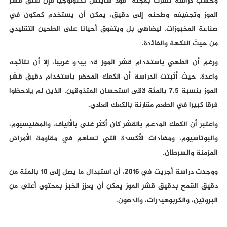
وحسب دراسة نشرت بمجلة "فود ساينس تكنولوجيا"فإن سلق قشر
الموز وتجفيفه وطحنه إلى دقيق، يمكن أن يستخدم كمكون في
صناعة المخبوزات، ليضاهي بل ويتفوق أحيانا على الطحين التقليدي
من حيث النكهة والفائدة.
ورغم أن الطهي باستخدام قشر الموز قد يبدو غريبا، إلا أن نتائجه
واعدة، حيث أثبتت الدراسة أن الكعك المحضر باستخدام دقيق قشر
الموز بنسبة 7.5 بالمئة لاقى استحسان المتذوقين، الذين لم يلاحظوا
فرقا كبيرا في الطعم مقارنة بالكعك العادي.
واعتبر أن الكعك المدعم بالقشر كان أكثر غنى بالألياف، والمغنيسيوم،
والبوتاسيوم، ومضادات الأكسدة التي تساهم في مقاومة الأمراض
المزمنة والسرطان.
ووجدت دراسة أجريت في 2016، أن استبدال ما يصل إلى 10 بالمئة من
دقيق القمح بدقيق قشر الموز يمكن أن يعزز الخبز بمحتوى أعلى من
البروتين، والكربوهيدرات، والدهون.