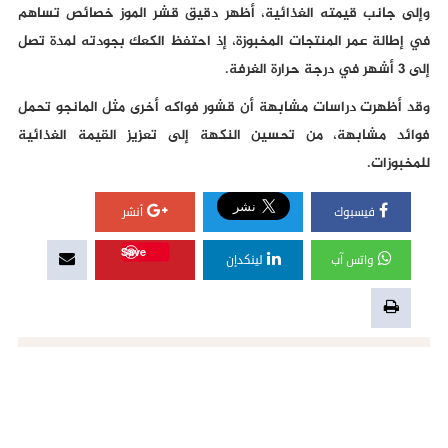
وإلى جانب قيمته الغذائية، أظهر دقيق قشر الموز خصائص تساهم
في إطالة عمر المنتجات المخبوزة، إذ احتفظ الكعك بجودته لمدة تصل
إلى 3 أشهر في درجة حرارة الغرفة.
وقد أظهرت دراسات مشابهة أن قشور فواكه أخرى مثل المانجو تحمل
فوائد مشابهة، من تحسين النكهة إلى تعزيز القيمة الغذائية
للمخبوزات.
فيسبوك
أنشر
Save
واتس آب
لينكدإن