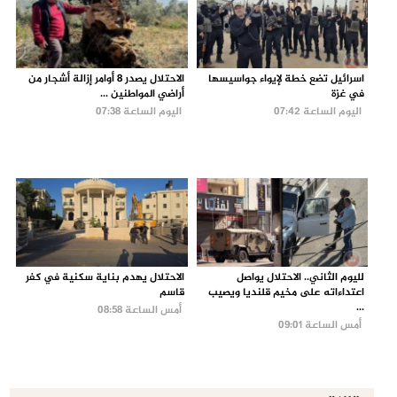
اسرائيل تضع خطة لإيواء جواسيسها
الاحتلال يصدر 8 أوامر إزالة أشجار من
في غزة
أراضي المواطنين ...
اليوم الساعة 07:42
اليوم الساعة 07:38
لليوم الثاني.. الاحتلال يواصل
الاحتلال يهدم بناية سكنية في كفر
اعتداءاته على مخيم قلنديا ويصيب
قاسم
...
أمس الساعة 08:58
أمس الساعة 09:01