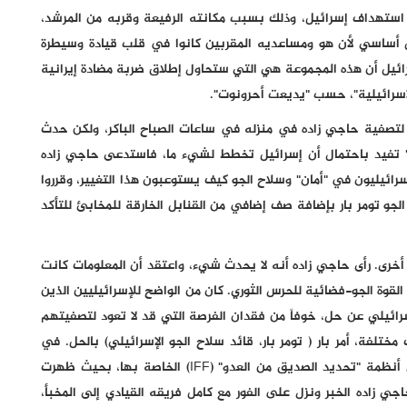
 استهداف إسرائيل، وذلك بسبب مكانته الرفيعة وقربه من المرشد،
 أساسي لأن هو ومساعديه المقربين كانوا في قلب قيادة وسيطرة
إسرائيل أن هذه المجموعة هي التي ستحاول إطلاق ضربة مضادة إيرانية
الإسرائيلية"، حسب "يديعت أحرونوت".
 لتصفية حاجي زاده في منزله في ساعات الصباح الباكر، ولكن حدث
ه" تفيد باحتمال أن إسرائيل تخطط لشيء ما، فاستدعى حاجي زاده
إسرائيليون في "أمان" وسلاح الجو كيف يستوعبون هذا التغيير، وقرروا
لجو تومر بار بإضافة صف إضافي من القنابل الخارقة للمخابئ للتأكد
أخرى. رأى حاجي زاده أنه لا يحدث شيء، واعتقد أن المعلومات كانت
القوة الجو-فضائية للحرس الثوري. كان من الواضح للإسرائيليين الذين
رائيلي عن حل، خوفاً من فقدان الفرصة التي قد لا تعود لتصفيتهم
ختلفة، أمر بار ( تومر بار، قائد سلاح الجو الإسرائيلي) بالحل. في
لحظة واحدة، قامت 140 طائرة تابعة لسلاح الجو بتشغيل أنظمة "تحديد الصديق من العدو" (IFF) الخاصة بها، بحيث ظهرت
جي زاده الخبر ونزل على الفور مع كامل فريقه القيادي إلى المخبأ،