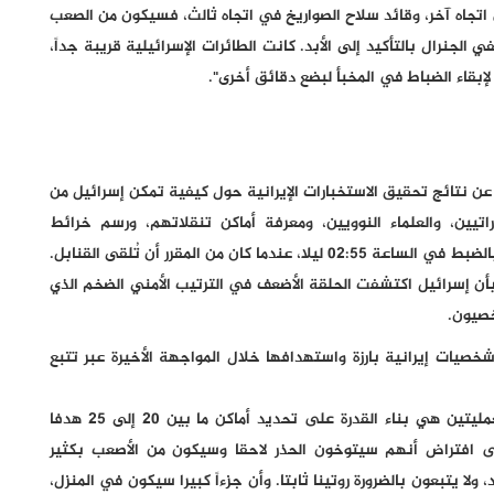
ي اتجاه آخر، وقائد سلاح الصواريخ في اتجاه ثالث، فسيكون من الصعب
جنرال بالتأكيد إلى الأبد. كانت الطائرات الإسرائيلية قريبة جداً،
إبقاء الضباط في المخبأ لبضع دقائق أخرى".
ن نتائج تحقيق الاستخبارات الإيرانية حول كيفية تمكن إسرائيل من
ك القادة العسكريين الـ 25، والاستخباراتيين، والعلماء النوويين، ومعرفة أماكن تنقلاتهم، ورسم خرائط
لروتينهم اليومي وترتيبات أمنهم، ومعرفة مكان وجودهم بالضبط في الساعة 02:55 ليلا، عندما كان من المقرر أن تُلقى القنابل.
 بأن إسرائيل اكتشفت الحلقة الأضعف في الترتيب الأمني الضخم الذي
خصيون.
خصيات إيرانية بارزة واستهدافها خلال المواجهة الأخيرة عبر تتبع
ووفقا لـ"يديعوت أحرنوت"، كانت الفكرة الأساسية في العمليتين هي بناء القدرة على تحديد أماكن ما بين 20 إلى 25 هدفا
لى افتراض أنهم سيتوخون الحذر لاحقا وسيكون من الأصعب بكثير
ا يتبعون بالضرورة روتينا ثابتا. وأن جزءاً كبيرا سيكون في المنزل،