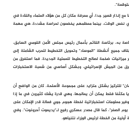
متوقعة".
 مع إنذار قصير جدا، أي معرفة مكان كل من هؤلاء العلماء والقادة في
ه في نفس الوقت، بينما معظمهم يخضعون لحراسة مشددة، هي مهمة
صة به، برئاسة القائم بأعمال رئيس مجلس الأمن القومي السابق،
يقاف جميع أنشطة "الموساد" وتحويل التخطيط للحرب الشاملة إلى
ير ميزانيات ضخمة لصالح التخطيط للعملية الجديدة. فما استغرق من
فيذ، استغرق من الجيش الإسرائيلي، وبشكل أساسي من شعبة الاستخبارات
أمان" للتركيز بشكل متزايد على مجموعة الأسلحة. كان من الواضح أن
يا مكثفا فقط يمكن أن يعالجها، وهي قدرة يشك كثيرون في ما إذا
لتوفير معلومات استخباراتية لخطة هجوم جوي فعالة قدر الإمكان على
ي يوم الصفر"، كما قال مصدر عسكري رفيع لـ"يديعوت أحرونوت". وفي