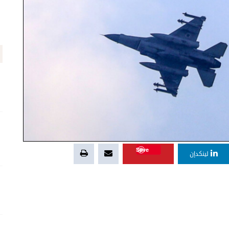
Save
لينكدإن