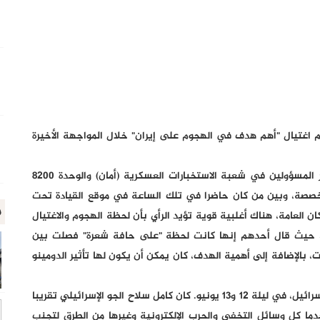
غتيال "أهم هدف في الهجوم على إيران" خلال المواجهة الأخيرة
وذكرت "يديعوت أحرونوت" في تقريرها، أنه "من بين كبار المسؤولين في شعبة الاستخبارات العسكرية (أمان) والوحدة 8200
مخصصة، وبين من كان حاضرا في تلك الساعة في موقع القيادة تحت
م
ركان العامة، هناك أغلبية قوية تؤيد الرأي بأن لحظة الهجوم والاغتيال
ين، حيث قال أحدهم إنها كانت لحظة "على حافة شعرة" فصلت بين
، بالإضافة إلى أهمية الهدف، كان يمكن أن يكون لها تأثير الدومينو
ووفقا للتقرير، "كان الوقت حوالي الساعة 02:45 بتوقيت إسرائيل، في ليلة 12 و13 يونيو. كان كامل سلاح الجو الإسرائيلي تقريبا
خدما كل وسائل التخفي والحرب الإلكترونية وغيرها من الطرق لتجنب