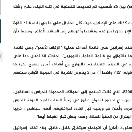
كشفه. وفجأة، اتضح أن الهدف الذي اعتبره الكثيرون الأهم من بين 25 شخصية تم تحديدها للتصفية في تلك الليلة، على وشك
ه كذلك على الإطلاق، حيث كان الجنرال علي حاجي زاده، قائد القوة
لإيرانيين احترافية وتشددا وأقربهم إلى المرشد الأعلى، مقتنعاً بأن
جلته إسرائيل على قائمة أهداف عملية "الزفاف الأحمر"، وهي قائمة
ت
بالتوازي مع قائمة العلماء (النوويين). احتوت القائمتان معا على
قت، في الضربة الافتتاحية، بالتوازي مع أهداف أخرى يسمح تدميرها
قوله: "كان واضحا أن من لا يتعرض للضربة في الموجة الأولى سيفهم
وحسب "يديعوت أحرونوت"، فقد "وردت تقارير من الوحدة 8200، التي كانت تستمع إلى الهواتف المحمولة للحراس والسائقين،
ون داعٍ لحضور اجتماع طارئ في مخبأ القيادة للقوة الجوية للحرس
يء، وأعلن هو وبقية كبار القادة لمرافقيهم أنهم سيغادرون قريبا
جنرال من المخبأ للصلاة، وصعد بعض كبار الضباط أيضا".
سكرية (أمان) أن الاجتماع سيتفرق خلال دقائق، وقد تفقد إسرائيل