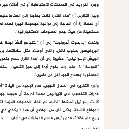
وجزءا آخر ربما في الممتلكات الاحتياطية أو في أماكن غير 
وبين التقرير، أن "هذه القدرة كانت بحاجة إلى الحفاظ عليها
أي لحظة، إذ أن الحاجة إلى مراقبة مجموعة كبيرة كهذ
مستحيلة من حيث جمع المعلومات الاستخباراتية".
ولفتت "يديعوت أحرونوت" إلى أن "نتنياهو أنشأ لجنة خا
البروفيسور يعقوب ناغل، والتي أوصت، مثل سابقتها، بإ
الجيش الإسرائيلي"، مشيرة إلى أن "هذا القرار سمح بتحر
"الموساد" 13 عاما ولم يخرج أبدا إلى حيز التن
العسكرية وسلاح الجو، أقل من عامين".
وأورد التقرير: في المجال النووي، صدر توجيه من قيادة "
قدرات التخصيب لدى الإيرانيين مهمة لدرجة أن هجوما جو
كانت إسرائيل تملكها. "لذلك، تم اتخاذ الخطوات اللازمة 
المواقع الثلاثة، ولكن كان من الواضح أن هذا لا يكفي ف
ربيع عام 2024، قدم رئيس قسم العمليات في "أمان" نسخة أولية من الخطة لرئيس الوزراء نتنياهو.