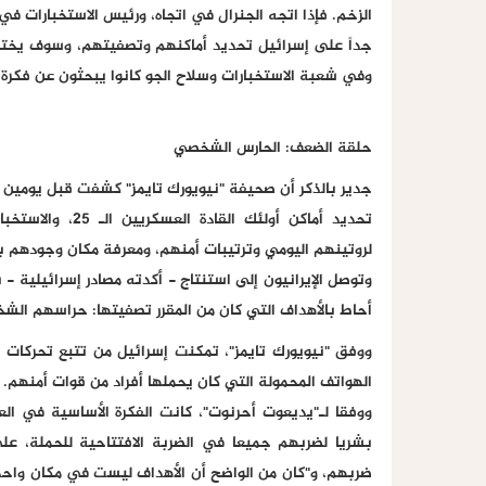
الزخم. فإذا اتجه الجنرال في اتجاه، ورئيس الاستخبارات ف
جداً على إسرائيل تحديد أماكنهم وتصفيتهم، وسوف يختفي ال
وفي شعبة الاستخبارات وسلاح الجو كانوا يبحثون عن فكرة ل
حلقة الضعف: الحارس الشخصي
جدير بالذكر أن صحيفة "نيويورك تايمز" كشفت قبل يومين ع
تحديد أماكن أولئ
وتوصل الإيرانيون إلى استنتاج - أكدته مصادر إسرائيلية -
أحاط بالأهداف التي كان من المقرر تصفيتها: حراسهم الش
ووفق "نيويورك تايمز"، تمكنت إسرائيل من تتبع تحركات ش
الهواتف المحمولة التي كان يحملها أفراد من قوات أمنهم.
بشريا لضربهم جميعا في الضربة الافتتاحية للحملة، ع
ضربهم، و"كان من الواضح أن الأهداف ليست في مكان واحد، ول