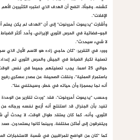
الإفلات".
وأشارت "يديعوت أحرونوت" إلى أن "الهدف لم يكن يعلم أن
الجو-فضائية في الحرس الثوري الإيراني، وأحد أكثر الضباط ا
لا شيء سيحدث".
وورد في التقرير: "كان حاجي زاده هو الاسم الأول الذي س
تصفية لكبار الضباط في الجيش والحرس الثوري تم إعدادها 
حوالي 25 اسما، يجب تصفيتهم جميعا في نفس الو
باستمرار العملية"، ونقلت الصحيفة عن مصدر عسكري رفيع 
أنه نجا بمعجزة وأن حياته في خطر، وسيختفي عنا".
تفيد بأن الجنرال قد استنتج أنه أزعج نفسه ورجاله من د
الثوري، وأنه، كما كان يعتقد طوال الوقت، لا يحدث أي ش
ويتفرقون إلى أماكن مختلفة. وبينما كانوا يستعدون، صعد ال
كما "كان من الواضح للمراقبين في شعبة الاستخبارات الع