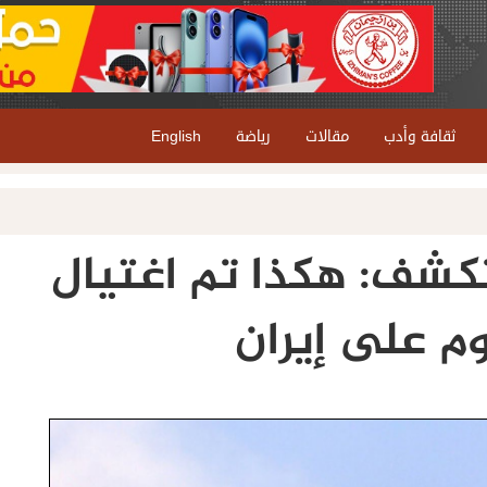
ثقافة وأدب
مقالات
رياضة
English
كشف: هكذا تم اغتيال
 على إيران