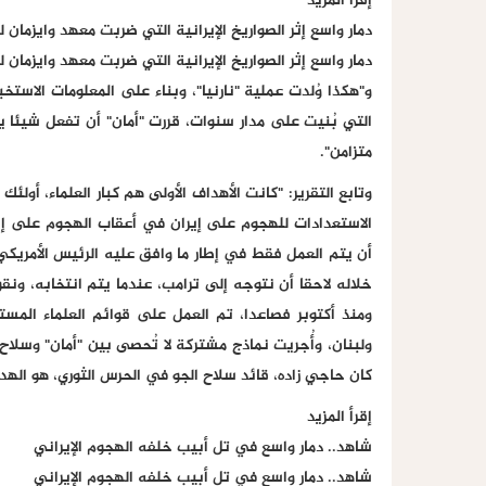
إقرأ المزيد
دمار واسع إثر الصواريخ الإيرانية التي ضربت معهد وايزمان 
دمار واسع إثر الصواريخ الإيرانية التي ضربت معهد وايزمان 
و"هكذا وُلدت عملية "نارنيا"، وبناء على المعلومات الاستخب
التي بُنيت على مدار سنوات، قررت "أمان" أن تفعل شيئا 
متزامن".
الاستعدادات للهجوم على إيران في أعقاب الهجوم على إسر
أن يتم العمل فقط في إطار ما وافق عليه الرئيس الأمريك
خلاله لاحقا أن نتوجه إلى ترامب، عندما يتم انتخابه، ونق
ومنذ أكتوبر فصاعدا، تم العمل على قوائم العلماء المس
ولبنان، وأُجريت نماذج مشتركة لا تُحصى بين "أمان" وسلا
كان حاجي زاده، قائد سلاح الجو في الحرس الثوري، هو الهد
إقرأ المزيد
شاهد.. دمار واسع في تل أبيب خلفه الهجوم الإيراني
شاهد.. دمار واسع في تل أبيب خلفه الهجوم الإيراني