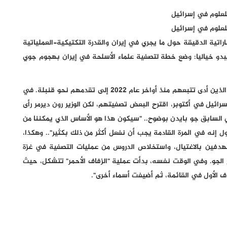
للعلوم في إسرائيل
للعلوم في إسرائيل
اراتية الدقيقة حول ما يجري في إيران والقدرة التكتيكية-العملياتية
يبدو خياليا: وضع خطة لتصفية علماء الأسلحة في إيران بهجوم جوي
وتابع التقرير: "كانت الأهداف الأولى هم كبار العلماء، أولئك الذين أدى تتبعهم منذ أواخر عام 2022 إلى تقدمهم نحو قنبلة. في
ائيل في أكتوبر، اقترح البعض تصفيتهم، لكن الوزير رون ديرمر رأى
ي السابق جو بايدن بوضوح.. "سيكون هذا هو الأساس الذي يمكننا من
ول إنه في المرة القادمة يجب أن نفعل أكثر من ذلك بكثير".. وهكذا،
تهدفين بالاغتيال، واستخلاص الدروس من عمليات التصفية في غزة
ح الجو. وفي الوقت نفسه، بدأت عملية "الزفاف الأحمر" تتشكل، حيث
ف الأول في القائمة، ثم أضيفت أسماء أخرى".