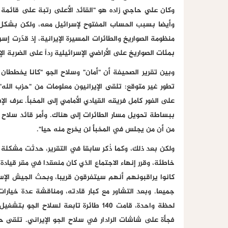
وكان علي حاجي زاده هو "القائد الأعلى رتبة على قائمة
وأيضا بسبب الحساب المفتوح لإسرائيل معه، ولكن بشكل
منظومة الصواريخ والطائرات المسيرة الإيرانية، إذ قدّرت 
بمئات الصواريخ على الأراضي الإسرائيلية رداً على الضربة 
وبين تقرير الصحيفة أن "أمان" وسلاح الجو "كانا يخططان
تطور غير متوقع: تلقى الإيرانيون معلومات من "حزب الل
على الفور كامل فريقه القيادي الأمامي إلى المخبأ. عرف ال
ببساطة تحويل مسار الطائرات إلى هناك. وأمر قائد سلاح ا
من أن من يجلس في المخبأ لن يخرج منه حيا".
ولكن بعد ذلك، وكما ذُكر سابقا في التقرير، حدثت مشكلة 
خاطئة، وقرر إنهاء الاجتماع الذي كان منعقدا في مقر قيادة 
كانوا يراقبونهم أنهم سيتفرقون قريبا، وبحث الجيش الإس
جميعا. وبعد التشاور مع كبار قادته، ومناقشة عدة خيارات م
فجأة على شاشات الرادار في سلاح الجو الإيراني. تلقى حا