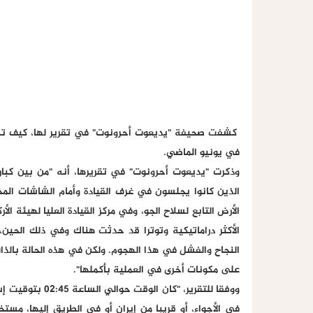
كشفت صحيفة "يديعوت أحرونوت" في تقرير لها، كيف تم ا
في يونيو الماضي.
الذين كانوا يجلسون في غرف القيادة وأمام الشاشات ال
الأرض التابع لسلاح الجو، وفي مركز القيادة العليا لهيئة الأ
الأكثر دراماتيكية وتوترا قد حدثت هناك وفي ذلك الح
النجاح والفشل في هذا الهجوم. ولكن في هذه الحالة بالذات
على مكونات أخرى في العملية بأكملها".
في الأجواء، أو قريبا من إيران أو في الطريق إليها، مست