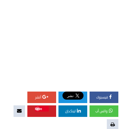
فيسبوك
أنشر
Save
واتس آب
لينكدإن