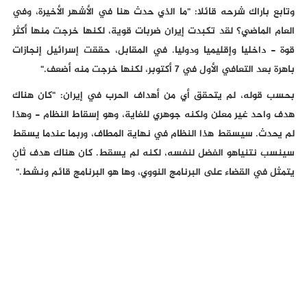
وتابع باراك شرحه قائلا: "ما الذي حدث هنا في الأشهر الأخيرة، وفي
العام الماضي؟ لقد تكبدت إيران ضربات قوية، لكنها خرجت منها أكثر
قوة - داخليا وإقليميا ودوليا. في المقابل، حققت إسرائيل إنجازات
باهرة بعد التعافي الأول في 7 أكتوبر، لكنها خرجت منه أضعف."
بحسب قوله، لم يتحقق أي من أهداف الحرب في إيران: "كان هناك
هدف واحد غير معلن ولكنه جوهري للغاية، وهو إسقاط النظام - وهذا
لم يحدث. سيسقط هذا النظام في نهاية المطاف، وربما عندما يسقط
سينسب نتنياهو الفضل لنفسه، لكنه لم يسقط. كان هناك هدف ثانٍ
يتمثل في القضاء على البرنامج النووي، وها هو البرنامج قائم ونشط."