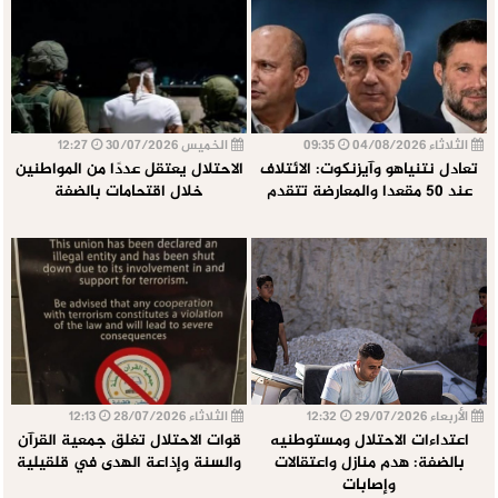
الثلاثاء 04/08/2026
09:35
الخميس 30/07/2026
12:27
تعادل نتنياهو وآيزنكوت: الائتلاف
الاحتلال يعتقل عددًا من المواطنين
عند 50 مقعدا والمعارضة تتقدم
خلال اقتحامات بالضفة
الأربعاء 29/07/2026
12:32
الثلاثاء 28/07/2026
12:13
اعتداءات الاحتلال ومستوطنيه
قوات الاحتلال تغلق جمعية القرآن
بالضفة: هدم منازل واعتقالات
والسنة وإذاعة الهدى في قلقيلية
وإصابات