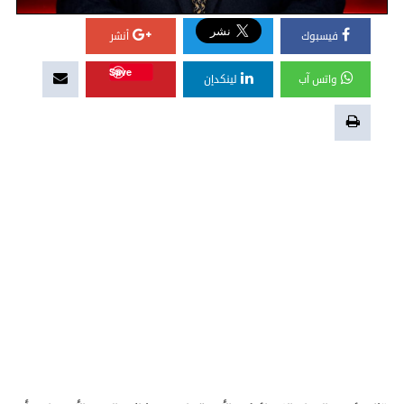
فيسبوك
أنشر
Save
واتس آب
لينكدإن