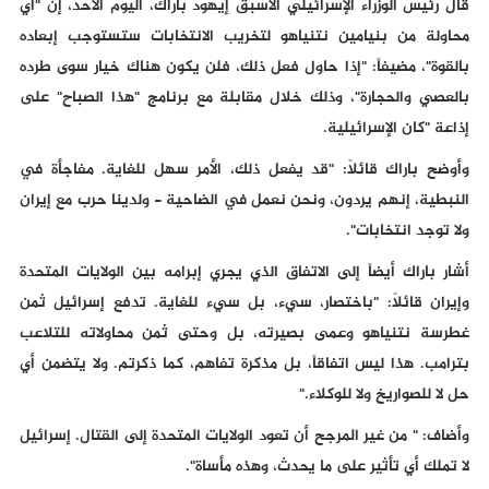
قال رئيس الوزراء الإسرائيلي الأسبق إيهود باراك، اليوم الأحد، إن "أي
محاولة من بنيامين نتنياهو لتخريب الانتخابات ستستوجب إبعاده
بالقوة"، مضيفاً: "إذا حاول فعل ذلك، فلن يكون هناك خيار سوى طرده
بالعصي والحجارة"، وذلك خلال مقابلة مع برنامج "هذا الصباح" على
إذاعة "كان الإسرائيلية.
وأوضح باراك قائلاً: "قد يفعل ذلك، الأمر سهل للغاية. مفاجأة في
النبطية، إنهم يردون، ونحن نعمل في الضاحية - ولدينا حرب مع إيران
ولا توجد انتخابات".
أشار باراك أيضاً إلى الاتفاق الذي يجري إبرامه بين الولايات المتحدة
وإيران قائلاً: "باختصار، سيء، بل سيء للغاية. تدفع إسرائيل ثمن
غطرسة نتنياهو وعمى بصيرته، بل وحتى ثمن محاولاته للتلاعب
بترامب. هذا ليس اتفاقاً، بل مذكرة تفاهم، كما ذكرتم. ولا يتضمن أي
حل لا للصواريخ ولا للوكلاء."
وأضاف: " من غير المرجح أن تعود الولايات المتحدة إلى القتال. إسرائيل
لا تملك أي تأثير على ما يحدث، وهذه مأساة".