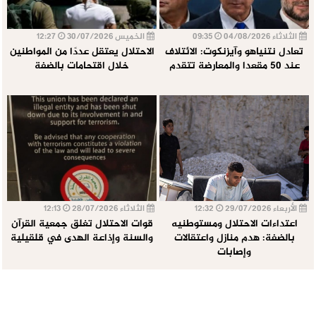
الثلاثاء 04/08/2026
09:35
الخميس 30/07/2026
12:27
تعادل نتنياهو وآيزنكوت: الائتلاف
الاحتلال يعتقل عددًا من المواطنين
عند 50 مقعدا والمعارضة تتقدم
خلال اقتحامات بالضفة
الأربعاء 29/07/2026
12:32
الثلاثاء 28/07/2026
12:13
اعتداءات الاحتلال ومستوطنيه
قوات الاحتلال تغلق جمعية القرآن
بالضفة: هدم منازل واعتقالات
والسنة وإذاعة الهدى في قلقيلية
وإصابات