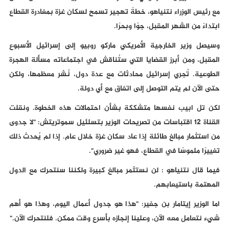
مع رئيس الوزراء نتنياهو، خطةً تهجير تسمح لسكان غزة بمغادرة القطاع
ابتداءً من الشهر المقبل، جوًا وبحرًا.
وسيصل وزير الخارجية الأمريكي ماركو روبيو إلى إسرائيل الأسبوع
المقبل، ومن أبرز القضايا التي ستُناقش في اجتماعاته مسألة الهجرة
الطوعية. تُجري إسرائيل محادثات مع عدة دول، نُشر معظمها، ولكن
حتى الآن لم يتم التوصل إلى اتفاق مع أي دولة.
لكن تل ابيب نفسها متشككة بشأن احتمالات هذه الخطوة. ونقلت
القناة 12 اقتباسات من تصريحات الوزير بتسلئيل سموتريتش: "لا جدوى
من استثمار مبالغ طائلة إذا عاد سكان غزة خلال عام. إذا لم يُحدث ذلك
تغييرًا ملموسًا في القطاع، فهو غير ضروري".
فيما قال نتنياهو : لن نستثمر مبالغ كبيرة ولكننا سنتحرك مع الدول
المهتمة باستيعابهم.
اما الوزير إيتامار بن جفير: "هذا هو جدول أعمال اليوم، وهذا هو أهم
شيء نتعامل معه الآن، وعلينا إنجازه بأسرع وقت ممكن. فلنتحرك الآن."