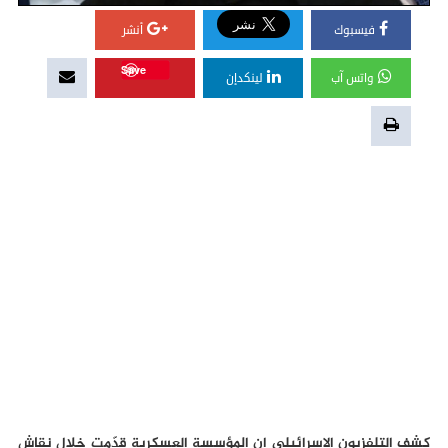
فيسبوك
أنشر
Save
واتس آب
لينكدإن
كشف التلفزيون الاسرائيلي ان المؤسسة العسكرية قدّمت خلال نقاش