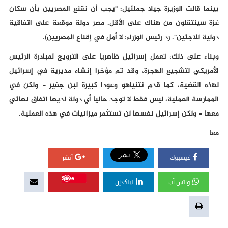
بينما قالت الوزيرة جيلا جملئيل: "يجب أن نقنع المصريين بأن سكان
غزة سينتقلون من هناك على الأقل. مصر دولة موقعة على اتفاقية
دولية للاجئين". رد رئيس الوزراء: لا أمل في إقناع المصريين).
وبناء على ذلك، تعمل إسرائيل ظاهريا على الترويج لمبادرة الرئيس
الأمريكي لتشجيع الهجرة، وقد تم مؤخرا إنشاء مديرية في إسرائيل
لهذه القضية، كما قدم نتنياهو وعودا كبيرة لبن جفير - ولكن في
الممارسة العملية، ليس فقط لا توجد حاليا أي دولة لديها اتفاق نهائي
معها - ولكن إسرائيل نفسها لن تستثمر ميزانيات في هذه العملية.
معا
فيسبوك
أنشر
Save
واتس آب
لينكدإن